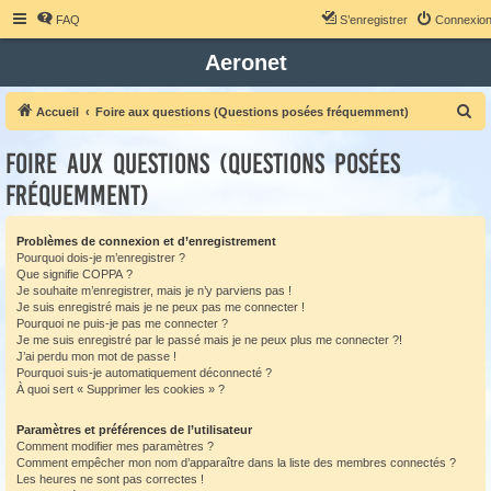
FAQ
S’enregistrer
Connexio
Aeronet
R
Accueil
Foire aux questions (Questions posées fréquemment)
e
Foire aux questions (Questions posées
c
fréquemment)
h
e
Problèmes de connexion et d’enregistrement
r
Pourquoi dois-je m’enregistrer ?
c
Que signifie COPPA ?
Je souhaite m’enregistrer, mais je n’y parviens pas !
h
Je suis enregistré mais je ne peux pas me connecter !
e
Pourquoi ne puis-je pas me connecter ?
Je me suis enregistré par le passé mais je ne peux plus me connecter ?!
r
J’ai perdu mon mot de passe !
Pourquoi suis-je automatiquement déconnecté ?
À quoi sert « Supprimer les cookies » ?
Paramètres et préférences de l’utilisateur
Comment modifier mes paramètres ?
Comment empêcher mon nom d’apparaître dans la liste des membres connectés ?
Les heures ne sont pas correctes !