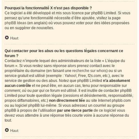
Pourquoi la fonctionnalité X n’est pas disponible ?
Ce logiciel a été développé et mis sous licence par phpBB Limited. Si vous
pensez qu’une fonctionnalité nécessite d’être ajoutée, visitez la page
phpBB Ideas
(en anglais) où vous pouvez voter pour des idées proposées
ou en suggérer de nouvelles.
Haut
Qui contacter pour les abus ou les questions légales concernant ce
forum ?
Contactez n’importe lequel des administrateurs de la liste « L’équipe du
forum ». Si vous restez sans réponse alors prenez contact avec le
propriétaire du domaine (en faisant une
recherche sur whois
) ou si un
service gratuit est utilisé (exemple : Yahoo!, Free, f2s.com, etc.), avec le
service de gestion ou des abus. Notez que phpBB Limited
n’a absolument
aucun contrôle
et ne peut être, en aucun cas, tenu pour responsable sur
comment
,
où
ou
par qui
ce forum est utilisé. Il est inutile de contacter phpBB
Limited pour toute question légale (cessions et désistements, responsabilité,
propos diffamatoires, etc.)
non directement liée
au site Internet phpbb.com
ou au logiciel phpBB lui-même. Si vous adressez un courriel au groupe
phpBB à propos de l’utilisation
par une tierce partie
de ce logiciel vous
devez vous attendre à une réponse très courte voire à aucune réponse du
tout.
Haut