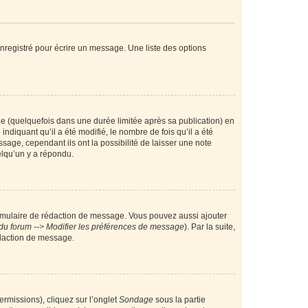
nregistré pour écrire un message. Une liste des options
 (quelquefois dans une durée limitée après sa publication) en
iquant qu’il a été modifié, le nombre de fois qu’il a été
sage, cependant ils ont la possibilité de laisser une note
elqu’un y a répondu.
rmulaire de rédaction de message. Vous pouvez aussi ajouter
du forum --> Modifier les préférences de message
). Par la suite,
daction de message.
ermissions), cliquez sur l’onglet
Sondage
sous la partie