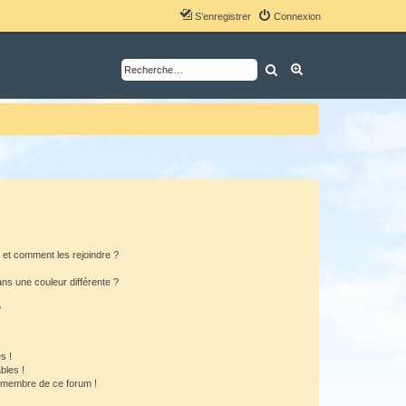
S’enregistrer
Connexion
Rechercher
Recherche avancé
s et comment les rejoindre ?
s une couleur différente ?
?
s !
bles !
n membre de ce forum !