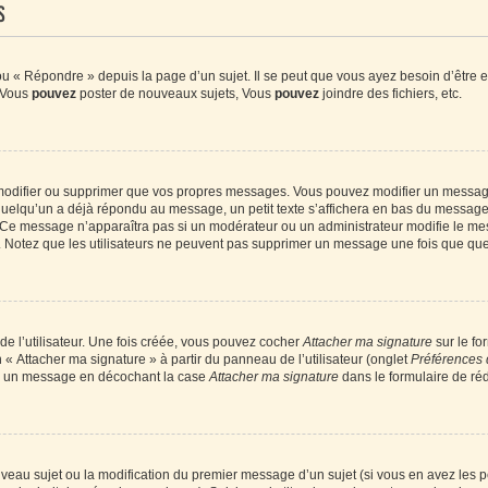
s
 « Répondre » depuis la page d’un sujet. Il se peut que vous ayez besoin d’être e
: Vous
pouvez
poster de nouveaux sujets, Vous
pouvez
joindre des fichiers, etc.
modifier ou supprimer que vos propres messages. Vous pouvez modifier un message
lqu’un a déjà répondu au message, un petit texte s’affichera en bas du message ind
n. Ce message n’apparaîtra pas si un modérateur ou un administrateur modifie le mes
ive. Notez que les utilisateurs ne peuvent pas supprimer un message une fois que qu
e l’utilisateur. Une fois créée, vous pouvez cocher
Attacher ma signature
sur le fo
 « Attacher ma signature » à partir du panneau de l’utilisateur (onglet
Préférences 
 à un message en décochant la case
Attacher ma signature
dans le formulaire de ré
ouveau sujet ou la modification du premier message d’un sujet (si vous en avez les p