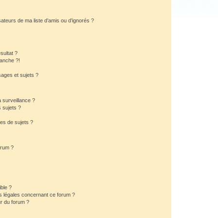
ateurs de ma liste d’amis ou d’ignorés ?
sultat ?
anche ?!
ages et sujets ?
a surveillance ?
 sujets ?
es de sujets ?
orum ?
ible ?
ns légales concernant ce forum ?
r du forum ?