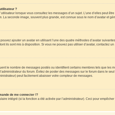
tilisateur ?
utilisateur lorsque vous consultez les messages d’un sujet. L’une d’elles peut êtr
rum. La seconde image, souvent plus grande, est connue sous le nom d’avatar et 
s pouvez ajouter un avatar en utilisant l’une des quatre méthodes d’avatar suivantes 
ont ils sont mis à disposition. Si vous ne pouvez pas utiliser d’avatar, contactez un
iquent le nombre de messages postés ou identifient certains membres tels que les 
ar l’administrateur du forum. Évitez de poster des messages sur le forum dans le seu
ministrateur) peut facilement abaisser votre compteur de messages.
mande de me connecter !?
re intégré (si la fonction a été activée par l’administrateur). Ceci pour empêcher l’u