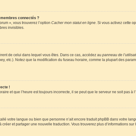
s membres connectés ?
forum », vous trouverez l’option
Cacher mon statut en ligne
. Si vous activez cette o
es invisibles.
ifférent de celui dans lequel vous êtes. Dans ce cas, accédez au
panneau de l’utilisa
ney, etc.). Notez que la modification du fuseau horaire, comme la plupart des para
ecte !
aire et que l’heure est toujours incorrecte, il se peut que le serveur ne soit pas à
installé votre langue ou bien que personne n’ait encore traduit phpBB dans votre l
s à créer et partager une nouvelle traduction. Vous trouverez plus d’informations sur l