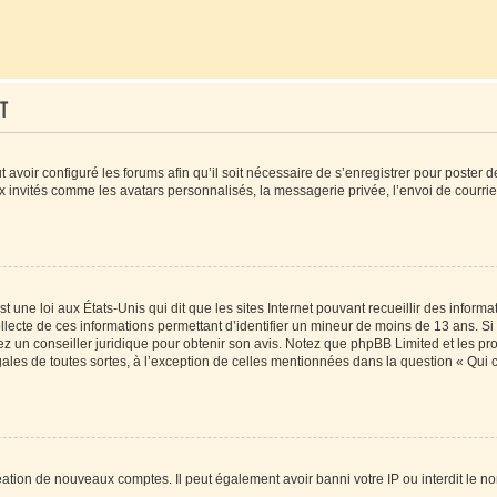
t
t avoir configuré les forums afin qu’il soit nécessaire de s’enregistrer pour poster
x invités comme les avatars personnalisés, la messagerie privée, l’envoi de courri
t une loi aux États-Unis qui dit que les sites Internet pouvant recueillir des infor
ollecte de ces informations permettant d’identifier un mineur de moins de 13 ans. S
tez un conseiller juridique pour obtenir son avis. Notez que phpBB Limited et les pr
gales de toutes sortes, à l’exception de celles mentionnées dans la question « Qui
réation de nouveaux comptes. Il peut également avoir banni votre IP ou interdit le no