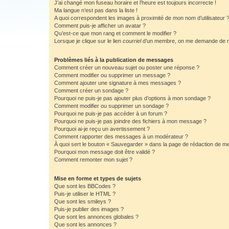
J’ai changé mon fuseau horaire et l’heure est toujours incorrecte !
Ma langue n’est pas dans la liste !
A quoi correspondent les images à proximité de mon nom d’utilisateur 
Comment puis-je afficher un avatar ?
Qu’est-ce que mon rang et comment le modifier ?
Lorsque je clique sur le lien
courriel
d’un membre, on me demande de m
Problèmes liés à la publication de messages
Comment créer un nouveau sujet ou poster une réponse ?
Comment modifier ou supprimer un message ?
Comment ajouter une signature à mes messages ?
Comment créer un sondage ?
Pourquoi ne puis-je pas ajouter plus d’options à mon sondage ?
Comment modifier ou supprimer un sondage ?
Pourquoi ne puis-je pas accéder à un forum ?
Pourquoi ne puis-je pas joindre des fichiers à mon message ?
Pourquoi ai-je reçu un avertissement ?
Comment rapporter des messages à un modérateur ?
À quoi sert le bouton « Sauvegarder » dans la page de rédaction de 
Pourquoi mon message doit être validé ?
Comment remonter mon sujet ?
Mise en forme et types de sujets
Que sont les BBCodes ?
Puis-je utiliser le HTML ?
Que sont les smileys ?
Puis-je publier des images ?
Que sont les annonces globales ?
Que sont les annonces ?