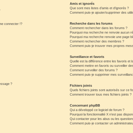
Amis et ignorés
Que sont mes listes d’amis et d’ignorés ?
?
Comment puis-je ajouter/supprimer des utilis
Recherche dans les forums
e connecter !?
Comment rechercher dans les forums ?
Pourquoi ma recherche ne renvoie aucun ré
Pourquoi ma recherche renvoie une page bl
Comment rechercher des membres ?
Comment puis-je trouver mes propres mess
Surveillance et favoris
Quelle est la différence entre les favoris et l
Comment mettre en favoris ou surveiller des
Comment surveiller des forums ?
Comment puis-je supprimer mes surveillanc
message ?
Fichiers joints
Quels fichiers joints sont autorisés sur ce f
Comment trouver tous mes fichiers joints ?
Concernant phpBB
Qui a développé ce logiciel de forum ?
Pourquoi la fonctionnalité X n’est pas dispon
Qui contacter pour les abus ou les questio
Comment puis-je contacter un administrateu