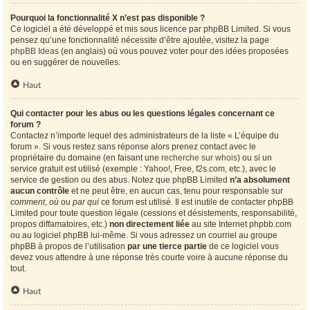
Pourquoi la fonctionnalité X n’est pas disponible ?
Ce logiciel a été développé et mis sous licence par phpBB Limited. Si vous
pensez qu’une fonctionnalité nécessite d’être ajoutée, visitez la page
phpBB Ideas
(en anglais) où vous pouvez voter pour des idées proposées
ou en suggérer de nouvelles.
Haut
Qui contacter pour les abus ou les questions légales concernant ce
forum ?
Contactez n’importe lequel des administrateurs de la liste « L’équipe du
forum ». Si vous restez sans réponse alors prenez contact avec le
propriétaire du domaine (en faisant une
recherche sur whois
) ou si un
service gratuit est utilisé (exemple : Yahoo!, Free, f2s.com, etc.), avec le
service de gestion ou des abus. Notez que phpBB Limited
n’a absolument
aucun contrôle
et ne peut être, en aucun cas, tenu pour responsable sur
comment
,
où
ou
par qui
ce forum est utilisé. Il est inutile de contacter phpBB
Limited pour toute question légale (cessions et désistements, responsabilité,
propos diffamatoires, etc.)
non directement liée
au site Internet phpbb.com
ou au logiciel phpBB lui-même. Si vous adressez un courriel au groupe
phpBB à propos de l’utilisation
par une tierce partie
de ce logiciel vous
devez vous attendre à une réponse très courte voire à aucune réponse du
tout.
Haut