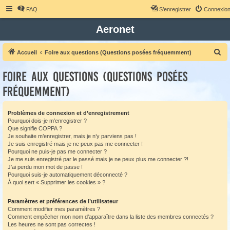
FAQ
S’enregistrer
Connexio
Aeronet
R
Accueil
Foire aux questions (Questions posées fréquemment)
e
Foire aux questions (Questions posées
c
fréquemment)
h
e
Problèmes de connexion et d’enregistrement
r
Pourquoi dois-je m’enregistrer ?
c
Que signifie COPPA ?
Je souhaite m’enregistrer, mais je n’y parviens pas !
h
Je suis enregistré mais je ne peux pas me connecter !
e
Pourquoi ne puis-je pas me connecter ?
Je me suis enregistré par le passé mais je ne peux plus me connecter ?!
r
J’ai perdu mon mot de passe !
Pourquoi suis-je automatiquement déconnecté ?
À quoi sert « Supprimer les cookies » ?
Paramètres et préférences de l’utilisateur
Comment modifier mes paramètres ?
Comment empêcher mon nom d’apparaître dans la liste des membres connectés ?
Les heures ne sont pas correctes !