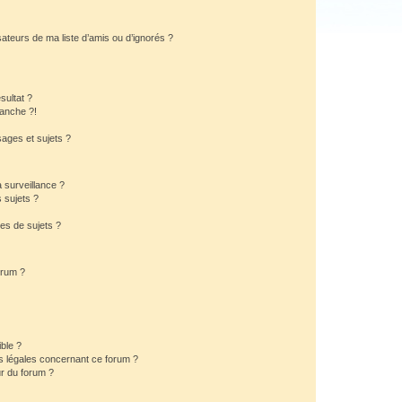
ateurs de ma liste d’amis ou d’ignorés ?
sultat ?
anche ?!
ages et sujets ?
a surveillance ?
 sujets ?
es de sujets ?
orum ?
ible ?
ns légales concernant ce forum ?
r du forum ?