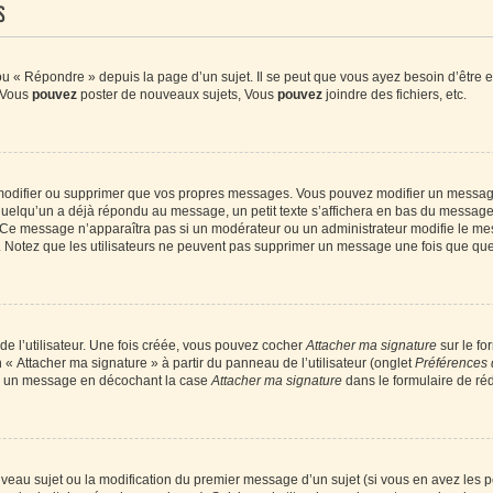
s
 « Répondre » depuis la page d’un sujet. Il se peut que vous ayez besoin d’être e
: Vous
pouvez
poster de nouveaux sujets, Vous
pouvez
joindre des fichiers, etc.
modifier ou supprimer que vos propres messages. Vous pouvez modifier un message
lqu’un a déjà répondu au message, un petit texte s’affichera en bas du message ind
n. Ce message n’apparaîtra pas si un modérateur ou un administrateur modifie le mes
ive. Notez que les utilisateurs ne peuvent pas supprimer un message une fois que qu
e l’utilisateur. Une fois créée, vous pouvez cocher
Attacher ma signature
sur le fo
 « Attacher ma signature » à partir du panneau de l’utilisateur (onglet
Préférences 
 à un message en décochant la case
Attacher ma signature
dans le formulaire de ré
ouveau sujet ou la modification du premier message d’un sujet (si vous en avez les p