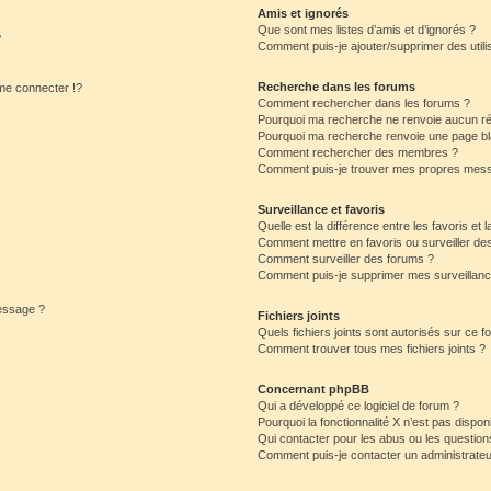
Amis et ignorés
Que sont mes listes d’amis et d’ignorés ?
?
Comment puis-je ajouter/supprimer des utilis
Recherche dans les forums
e connecter !?
Comment rechercher dans les forums ?
Pourquoi ma recherche ne renvoie aucun ré
Pourquoi ma recherche renvoie une page bl
Comment rechercher des membres ?
Comment puis-je trouver mes propres mess
Surveillance et favoris
Quelle est la différence entre les favoris et l
Comment mettre en favoris ou surveiller des
Comment surveiller des forums ?
Comment puis-je supprimer mes surveillanc
message ?
Fichiers joints
Quels fichiers joints sont autorisés sur ce f
Comment trouver tous mes fichiers joints ?
Concernant phpBB
Qui a développé ce logiciel de forum ?
Pourquoi la fonctionnalité X n’est pas dispon
Qui contacter pour les abus ou les questio
Comment puis-je contacter un administrateu