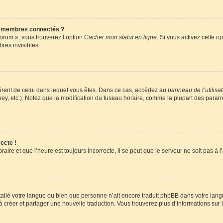
s membres connectés ?
forum », vous trouverez l’option
Cacher mon statut en ligne
. Si vous activez cette o
es invisibles.
ifférent de celui dans lequel vous êtes. Dans ce cas, accédez au
panneau de l’utilisa
ney, etc.). Notez que la modification du fuseau horaire, comme la plupart des para
ecte !
aire et que l’heure est toujours incorrecte, il se peut que le serveur ne soit pas à
installé votre langue ou bien que personne n’ait encore traduit phpBB dans votre l
s à créer et partager une nouvelle traduction. Vous trouverez plus d’informations sur l