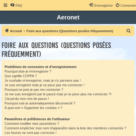
FAQ
S’enregistrer
Connexio
Aeronet
R
Accueil
Foire aux questions (Questions posées fréquemment)
e
Foire aux questions (Questions posées
c
fréquemment)
h
e
Problèmes de connexion et d’enregistrement
r
Pourquoi dois-je m’enregistrer ?
c
Que signifie COPPA ?
Je souhaite m’enregistrer, mais je n’y parviens pas !
h
Je suis enregistré mais je ne peux pas me connecter !
e
Pourquoi ne puis-je pas me connecter ?
Je me suis enregistré par le passé mais je ne peux plus me connecter ?!
r
J’ai perdu mon mot de passe !
Pourquoi suis-je automatiquement déconnecté ?
À quoi sert « Supprimer les cookies » ?
Paramètres et préférences de l’utilisateur
Comment modifier mes paramètres ?
Comment empêcher mon nom d’apparaître dans la liste des membres connectés ?
Les heures ne sont pas correctes !