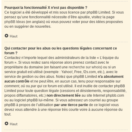
Pourquoi la fonctionnalité X n’est pas disponible ?
Ce logiciel a été développé et mis sous licence par phpBB Limited. Si vous
pensez qu’une fonctionnalité nécessite d’être ajoutée, visitez la page
phpBB Ideas
(en anglais) où vous pouvez voter pour des idées proposées
ou en suggérer de nouvelles.
Haut
Qui contacter pour les abus ou les questions légales concernant ce
forum ?
Contactez n’importe lequel des administrateurs de la liste « L’équipe du
forum ». Si vous restez sans réponse alors prenez contact avec le
propriétaire du domaine (en faisant une
recherche sur whois
) ou si un
service gratuit est utilisé (exemple : Yahoo!, Free, f2s.com, etc.), avec le
service de gestion ou des abus. Notez que phpBB Limited
n’a absolument
aucun contrôle
et ne peut être, en aucun cas, tenu pour responsable sur
comment
,
où
ou
par qui
ce forum est utilisé. Il est inutile de contacter phpBB
Limited pour toute question légale (cessions et désistements, responsabilité,
propos diffamatoires, etc.)
non directement liée
au site Internet phpbb.com
ou au logiciel phpBB lui-même. Si vous adressez un courriel au groupe
phpBB à propos de l’utilisation
par une tierce partie
de ce logiciel vous
devez vous attendre à une réponse très courte voire à aucune réponse du
tout.
Haut