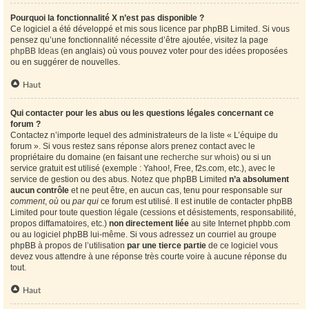
Pourquoi la fonctionnalité X n’est pas disponible ?
Ce logiciel a été développé et mis sous licence par phpBB Limited. Si vous
pensez qu’une fonctionnalité nécessite d’être ajoutée, visitez la page
phpBB Ideas
(en anglais) où vous pouvez voter pour des idées proposées
ou en suggérer de nouvelles.
Haut
Qui contacter pour les abus ou les questions légales concernant ce
forum ?
Contactez n’importe lequel des administrateurs de la liste « L’équipe du
forum ». Si vous restez sans réponse alors prenez contact avec le
propriétaire du domaine (en faisant une
recherche sur whois
) ou si un
service gratuit est utilisé (exemple : Yahoo!, Free, f2s.com, etc.), avec le
service de gestion ou des abus. Notez que phpBB Limited
n’a absolument
aucun contrôle
et ne peut être, en aucun cas, tenu pour responsable sur
comment
,
où
ou
par qui
ce forum est utilisé. Il est inutile de contacter phpBB
Limited pour toute question légale (cessions et désistements, responsabilité,
propos diffamatoires, etc.)
non directement liée
au site Internet phpbb.com
ou au logiciel phpBB lui-même. Si vous adressez un courriel au groupe
phpBB à propos de l’utilisation
par une tierce partie
de ce logiciel vous
devez vous attendre à une réponse très courte voire à aucune réponse du
tout.
Haut