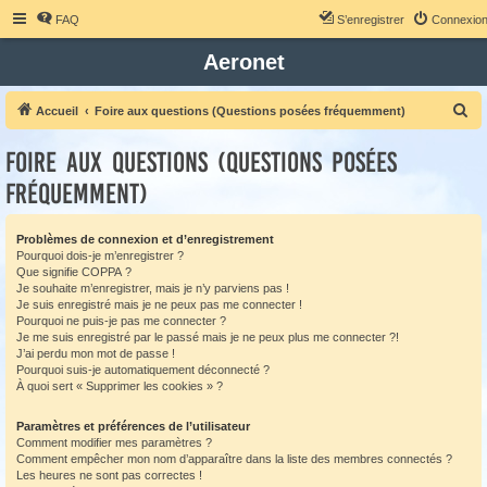
FAQ
S’enregistrer
Connexio
Aeronet
R
Accueil
Foire aux questions (Questions posées fréquemment)
e
Foire aux questions (Questions posées
c
fréquemment)
h
e
Problèmes de connexion et d’enregistrement
r
Pourquoi dois-je m’enregistrer ?
c
Que signifie COPPA ?
Je souhaite m’enregistrer, mais je n’y parviens pas !
h
Je suis enregistré mais je ne peux pas me connecter !
e
Pourquoi ne puis-je pas me connecter ?
Je me suis enregistré par le passé mais je ne peux plus me connecter ?!
r
J’ai perdu mon mot de passe !
Pourquoi suis-je automatiquement déconnecté ?
À quoi sert « Supprimer les cookies » ?
Paramètres et préférences de l’utilisateur
Comment modifier mes paramètres ?
Comment empêcher mon nom d’apparaître dans la liste des membres connectés ?
Les heures ne sont pas correctes !