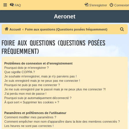
FAQ
S’enregistrer
Connexio
Aeronet
R
Accueil
Foire aux questions (Questions posées fréquemment)
e
Foire aux questions (Questions posées
c
fréquemment)
h
e
Problèmes de connexion et d’enregistrement
r
Pourquoi dois-je m’enregistrer ?
c
Que signifie COPPA ?
Je souhaite m’enregistrer, mais je n’y parviens pas !
h
Je suis enregistré mais je ne peux pas me connecter !
e
Pourquoi ne puis-je pas me connecter ?
Je me suis enregistré par le passé mais je ne peux plus me connecter ?!
r
J’ai perdu mon mot de passe !
Pourquoi suis-je automatiquement déconnecté ?
À quoi sert « Supprimer les cookies » ?
Paramètres et préférences de l’utilisateur
Comment modifier mes paramètres ?
Comment empêcher mon nom d’apparaître dans la liste des membres connectés ?
Les heures ne sont pas correctes !