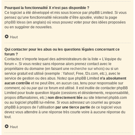
Pourquoi la fonctionnalité X n’est pas disponible ?
Ce logiciel a été développé et mis sous licence par phpBB Limited. Si vous
pensez qu’une fonctionnalité nécessite d’être ajoutée, visitez la page
phpBB Ideas
(en anglais) où vous pouvez voter pour des idées proposées
ou en suggérer de nouvelles.
Haut
Qui contacter pour les abus ou les questions légales concernant ce
forum ?
Contactez n’importe lequel des administrateurs de la liste « L’équipe du
forum ». Si vous restez sans réponse alors prenez contact avec le
propriétaire du domaine (en faisant une
recherche sur whois
) ou si un
service gratuit est utilisé (exemple : Yahoo!, Free, f2s.com, etc.), avec le
service de gestion ou des abus. Notez que phpBB Limited
n’a absolument
aucun contrôle
et ne peut être, en aucun cas, tenu pour responsable sur
comment
,
où
ou
par qui
ce forum est utilisé. Il est inutile de contacter phpBB
Limited pour toute question légale (cessions et désistements, responsabilité,
propos diffamatoires, etc.)
non directement liée
au site Internet phpbb.com
ou au logiciel phpBB lui-même. Si vous adressez un courriel au groupe
phpBB à propos de l’utilisation
par une tierce partie
de ce logiciel vous
devez vous attendre à une réponse très courte voire à aucune réponse du
tout.
Haut