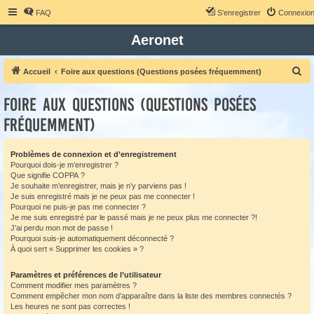
FAQ
S’enregistrer
Connexio
Aeronet
R
Accueil
Foire aux questions (Questions posées fréquemment)
e
Foire aux questions (Questions posées
c
fréquemment)
h
e
Problèmes de connexion et d’enregistrement
r
Pourquoi dois-je m’enregistrer ?
c
Que signifie COPPA ?
Je souhaite m’enregistrer, mais je n’y parviens pas !
h
Je suis enregistré mais je ne peux pas me connecter !
e
Pourquoi ne puis-je pas me connecter ?
Je me suis enregistré par le passé mais je ne peux plus me connecter ?!
r
J’ai perdu mon mot de passe !
Pourquoi suis-je automatiquement déconnecté ?
À quoi sert « Supprimer les cookies » ?
Paramètres et préférences de l’utilisateur
Comment modifier mes paramètres ?
Comment empêcher mon nom d’apparaître dans la liste des membres connectés ?
Les heures ne sont pas correctes !