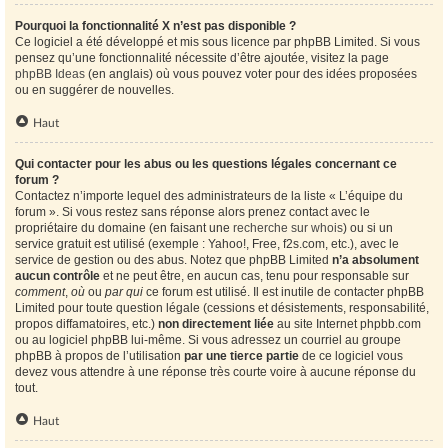
Pourquoi la fonctionnalité X n’est pas disponible ?
Ce logiciel a été développé et mis sous licence par phpBB Limited. Si vous
pensez qu’une fonctionnalité nécessite d’être ajoutée, visitez la page
phpBB Ideas
(en anglais) où vous pouvez voter pour des idées proposées
ou en suggérer de nouvelles.
Haut
Qui contacter pour les abus ou les questions légales concernant ce
forum ?
Contactez n’importe lequel des administrateurs de la liste « L’équipe du
forum ». Si vous restez sans réponse alors prenez contact avec le
propriétaire du domaine (en faisant une
recherche sur whois
) ou si un
service gratuit est utilisé (exemple : Yahoo!, Free, f2s.com, etc.), avec le
service de gestion ou des abus. Notez que phpBB Limited
n’a absolument
aucun contrôle
et ne peut être, en aucun cas, tenu pour responsable sur
comment
,
où
ou
par qui
ce forum est utilisé. Il est inutile de contacter phpBB
Limited pour toute question légale (cessions et désistements, responsabilité,
propos diffamatoires, etc.)
non directement liée
au site Internet phpbb.com
ou au logiciel phpBB lui-même. Si vous adressez un courriel au groupe
phpBB à propos de l’utilisation
par une tierce partie
de ce logiciel vous
devez vous attendre à une réponse très courte voire à aucune réponse du
tout.
Haut