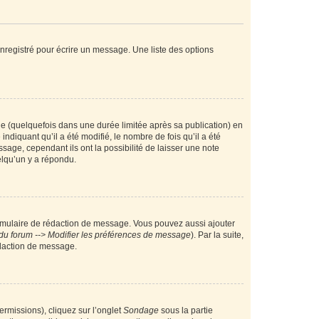
nregistré pour écrire un message. Une liste des options
 (quelquefois dans une durée limitée après sa publication) en
iquant qu’il a été modifié, le nombre de fois qu’il a été
sage, cependant ils ont la possibilité de laisser une note
elqu’un y a répondu.
rmulaire de rédaction de message. Vous pouvez aussi ajouter
du forum --> Modifier les préférences de message
). Par la suite,
daction de message.
ermissions), cliquez sur l’onglet
Sondage
sous la partie