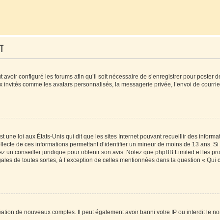
t
t avoir configuré les forums afin qu’il soit nécessaire de s’enregistrer pour poster
x invités comme les avatars personnalisés, la messagerie privée, l’envoi de courri
t une loi aux États-Unis qui dit que les sites Internet pouvant recueillir des infor
ollecte de ces informations permettant d’identifier un mineur de moins de 13 ans. S
tez un conseiller juridique pour obtenir son avis. Notez que phpBB Limited et les pr
gales de toutes sortes, à l’exception de celles mentionnées dans la question « Qui
réation de nouveaux comptes. Il peut également avoir banni votre IP ou interdit le no