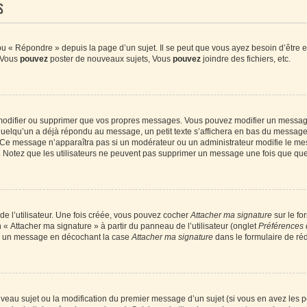
s
 « Répondre » depuis la page d’un sujet. Il se peut que vous ayez besoin d’être e
: Vous
pouvez
poster de nouveaux sujets, Vous
pouvez
joindre des fichiers, etc.
modifier ou supprimer que vos propres messages. Vous pouvez modifier un message
lqu’un a déjà répondu au message, un petit texte s’affichera en bas du message ind
n. Ce message n’apparaîtra pas si un modérateur ou un administrateur modifie le mes
ive. Notez que les utilisateurs ne peuvent pas supprimer un message une fois que qu
e l’utilisateur. Une fois créée, vous pouvez cocher
Attacher ma signature
sur le fo
 « Attacher ma signature » à partir du panneau de l’utilisateur (onglet
Préférences 
 à un message en décochant la case
Attacher ma signature
dans le formulaire de ré
ouveau sujet ou la modification du premier message d’un sujet (si vous en avez les p