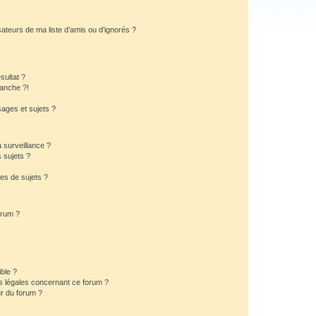
ateurs de ma liste d’amis ou d’ignorés ?
sultat ?
anche ?!
ages et sujets ?
a surveillance ?
 sujets ?
es de sujets ?
orum ?
ible ?
ns légales concernant ce forum ?
r du forum ?