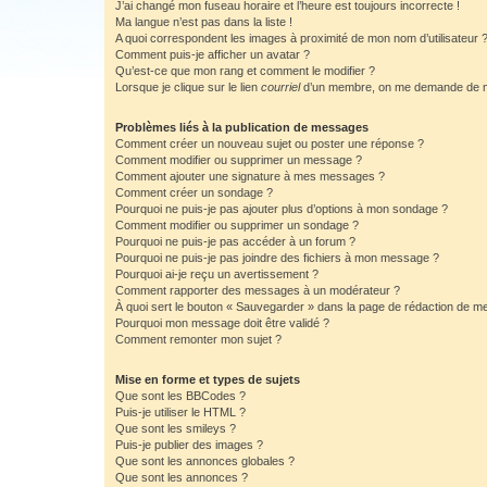
J’ai changé mon fuseau horaire et l’heure est toujours incorrecte !
Ma langue n’est pas dans la liste !
A quoi correspondent les images à proximité de mon nom d’utilisateur 
Comment puis-je afficher un avatar ?
Qu’est-ce que mon rang et comment le modifier ?
Lorsque je clique sur le lien
courriel
d’un membre, on me demande de m
Problèmes liés à la publication de messages
Comment créer un nouveau sujet ou poster une réponse ?
Comment modifier ou supprimer un message ?
Comment ajouter une signature à mes messages ?
Comment créer un sondage ?
Pourquoi ne puis-je pas ajouter plus d’options à mon sondage ?
Comment modifier ou supprimer un sondage ?
Pourquoi ne puis-je pas accéder à un forum ?
Pourquoi ne puis-je pas joindre des fichiers à mon message ?
Pourquoi ai-je reçu un avertissement ?
Comment rapporter des messages à un modérateur ?
À quoi sert le bouton « Sauvegarder » dans la page de rédaction de 
Pourquoi mon message doit être validé ?
Comment remonter mon sujet ?
Mise en forme et types de sujets
Que sont les BBCodes ?
Puis-je utiliser le HTML ?
Que sont les smileys ?
Puis-je publier des images ?
Que sont les annonces globales ?
Que sont les annonces ?