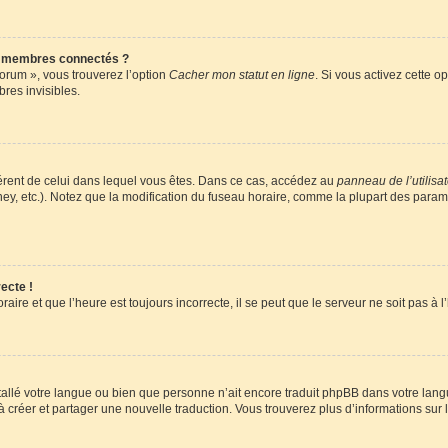
s membres connectés ?
forum », vous trouverez l’option
Cacher mon statut en ligne
. Si vous activez cette o
es invisibles.
ifférent de celui dans lequel vous êtes. Dans ce cas, accédez au
panneau de l’utilisa
ney, etc.). Notez que la modification du fuseau horaire, comme la plupart des para
ecte !
aire et que l’heure est toujours incorrecte, il se peut que le serveur ne soit pas à
installé votre langue ou bien que personne n’ait encore traduit phpBB dans votre l
s à créer et partager une nouvelle traduction. Vous trouverez plus d’informations sur l