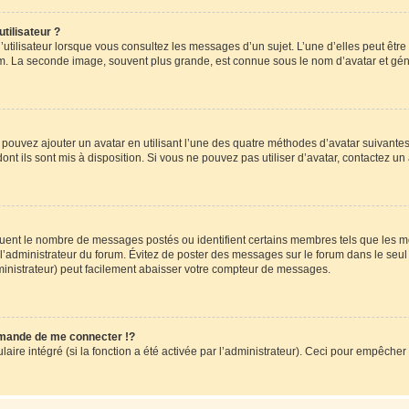
tilisateur ?
utilisateur lorsque vous consultez les messages d’un sujet. L’une d’elles peut êtr
rum. La seconde image, souvent plus grande, est connue sous le nom d’avatar et 
s pouvez ajouter un avatar en utilisant l’une des quatre méthodes d’avatar suivantes 
ont ils sont mis à disposition. Si vous ne pouvez pas utiliser d’avatar, contactez un
iquent le nombre de messages postés ou identifient certains membres tels que les 
ar l’administrateur du forum. Évitez de poster des messages sur le forum dans le seu
ministrateur) peut facilement abaisser votre compteur de messages.
mande de me connecter !?
re intégré (si la fonction a été activée par l’administrateur). Ceci pour empêcher l’u