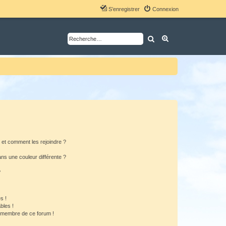
S’enregistrer
Connexion
Rechercher
Recherche avancé
s et comment les rejoindre ?
s une couleur différente ?
?
s !
bles !
n membre de ce forum !