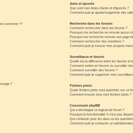
Amis et ignorés
Que sont mes listes d’amis et d’ignorés ?
?
Comment puis-je ajouter/supprimer des utilis
Recherche dans les forums
e connecter !?
Comment rechercher dans les forums ?
Pourquoi ma recherche ne renvoie aucun ré
Pourquoi ma recherche renvoie une page bl
Comment rechercher des membres ?
Comment puis-je trouver mes propres mess
Surveillance et favoris
Quelle est la différence entre les favoris et l
Comment mettre en favoris ou surveiller des
Comment surveiller des forums ?
Comment puis-je supprimer mes surveillanc
message ?
Fichiers joints
Quels fichiers joints sont autorisés sur ce f
Comment trouver tous mes fichiers joints ?
Concernant phpBB
Qui a développé ce logiciel de forum ?
Pourquoi la fonctionnalité X n’est pas dispon
Qui contacter pour les abus ou les questio
Comment puis-je contacter un administrateu