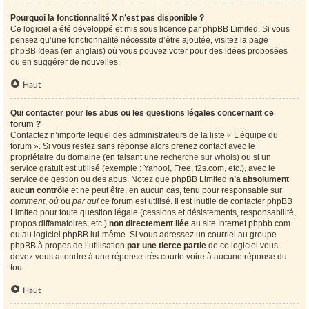
Pourquoi la fonctionnalité X n’est pas disponible ?
Ce logiciel a été développé et mis sous licence par phpBB Limited. Si vous
pensez qu’une fonctionnalité nécessite d’être ajoutée, visitez la page
phpBB Ideas
(en anglais) où vous pouvez voter pour des idées proposées
ou en suggérer de nouvelles.
Haut
Qui contacter pour les abus ou les questions légales concernant ce
forum ?
Contactez n’importe lequel des administrateurs de la liste « L’équipe du
forum ». Si vous restez sans réponse alors prenez contact avec le
propriétaire du domaine (en faisant une
recherche sur whois
) ou si un
service gratuit est utilisé (exemple : Yahoo!, Free, f2s.com, etc.), avec le
service de gestion ou des abus. Notez que phpBB Limited
n’a absolument
aucun contrôle
et ne peut être, en aucun cas, tenu pour responsable sur
comment
,
où
ou
par qui
ce forum est utilisé. Il est inutile de contacter phpBB
Limited pour toute question légale (cessions et désistements, responsabilité,
propos diffamatoires, etc.)
non directement liée
au site Internet phpbb.com
ou au logiciel phpBB lui-même. Si vous adressez un courriel au groupe
phpBB à propos de l’utilisation
par une tierce partie
de ce logiciel vous
devez vous attendre à une réponse très courte voire à aucune réponse du
tout.
Haut