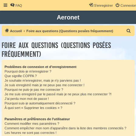
FAQ
S’enregistrer
Connexio
Aeronet
R
Accueil
Foire aux questions (Questions posées fréquemment)
e
Foire aux questions (Questions posées
c
fréquemment)
h
e
Problèmes de connexion et d’enregistrement
r
Pourquoi dois-je m’enregistrer ?
c
Que signifie COPPA ?
Je souhaite m’enregistrer, mais je n’y parviens pas !
h
Je suis enregistré mais je ne peux pas me connecter !
e
Pourquoi ne puis-je pas me connecter ?
Je me suis enregistré par le passé mais je ne peux plus me connecter ?!
r
J’ai perdu mon mot de passe !
Pourquoi suis-je automatiquement déconnecté ?
À quoi sert « Supprimer les cookies » ?
Paramètres et préférences de l’utilisateur
Comment modifier mes paramètres ?
Comment empêcher mon nom d’apparaître dans la liste des membres connectés ?
Les heures ne sont pas correctes !