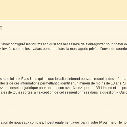
t
t avoir configuré les forums afin qu’il soit nécessaire de s’enregistrer pour poster
x invités comme les avatars personnalisés, la messagerie privée, l’envoi de courri
t une loi aux États-Unis qui dit que les sites Internet pouvant recueillir des infor
ollecte de ces informations permettant d’identifier un mineur de moins de 13 ans. S
tez un conseiller juridique pour obtenir son avis. Notez que phpBB Limited et les pr
gales de toutes sortes, à l’exception de celles mentionnées dans la question « Qui
réation de nouveaux comptes. Il peut également avoir banni votre IP ou interdit le no