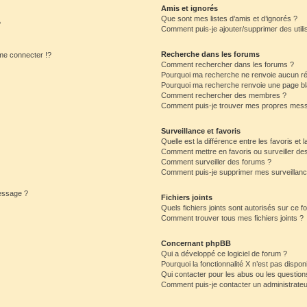
Amis et ignorés
Que sont mes listes d’amis et d’ignorés ?
?
Comment puis-je ajouter/supprimer des utilis
Recherche dans les forums
e connecter !?
Comment rechercher dans les forums ?
Pourquoi ma recherche ne renvoie aucun ré
Pourquoi ma recherche renvoie une page bl
Comment rechercher des membres ?
Comment puis-je trouver mes propres mess
Surveillance et favoris
Quelle est la différence entre les favoris et l
Comment mettre en favoris ou surveiller des
Comment surveiller des forums ?
Comment puis-je supprimer mes surveillanc
message ?
Fichiers joints
Quels fichiers joints sont autorisés sur ce f
Comment trouver tous mes fichiers joints ?
Concernant phpBB
Qui a développé ce logiciel de forum ?
Pourquoi la fonctionnalité X n’est pas dispon
Qui contacter pour les abus ou les questio
Comment puis-je contacter un administrateu