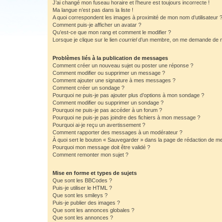
J’ai changé mon fuseau horaire et l’heure est toujours incorrecte !
Ma langue n’est pas dans la liste !
A quoi correspondent les images à proximité de mon nom d’utilisateur 
Comment puis-je afficher un avatar ?
Qu’est-ce que mon rang et comment le modifier ?
Lorsque je clique sur le lien
courriel
d’un membre, on me demande de m
Problèmes liés à la publication de messages
Comment créer un nouveau sujet ou poster une réponse ?
Comment modifier ou supprimer un message ?
Comment ajouter une signature à mes messages ?
Comment créer un sondage ?
Pourquoi ne puis-je pas ajouter plus d’options à mon sondage ?
Comment modifier ou supprimer un sondage ?
Pourquoi ne puis-je pas accéder à un forum ?
Pourquoi ne puis-je pas joindre des fichiers à mon message ?
Pourquoi ai-je reçu un avertissement ?
Comment rapporter des messages à un modérateur ?
À quoi sert le bouton « Sauvegarder » dans la page de rédaction de 
Pourquoi mon message doit être validé ?
Comment remonter mon sujet ?
Mise en forme et types de sujets
Que sont les BBCodes ?
Puis-je utiliser le HTML ?
Que sont les smileys ?
Puis-je publier des images ?
Que sont les annonces globales ?
Que sont les annonces ?