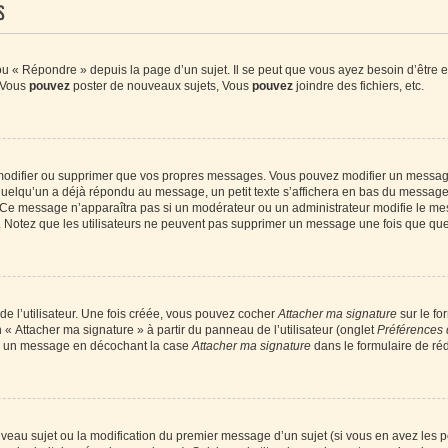
s
 « Répondre » depuis la page d’un sujet. Il se peut que vous ayez besoin d’être e
: Vous
pouvez
poster de nouveaux sujets, Vous
pouvez
joindre des fichiers, etc.
modifier ou supprimer que vos propres messages. Vous pouvez modifier un message
lqu’un a déjà répondu au message, un petit texte s’affichera en bas du message ind
n. Ce message n’apparaîtra pas si un modérateur ou un administrateur modifie le mes
ive. Notez que les utilisateurs ne peuvent pas supprimer un message une fois que qu
e l’utilisateur. Une fois créée, vous pouvez cocher
Attacher ma signature
sur le fo
 « Attacher ma signature » à partir du panneau de l’utilisateur (onglet
Préférences 
 à un message en décochant la case
Attacher ma signature
dans le formulaire de ré
ouveau sujet ou la modification du premier message d’un sujet (si vous en avez les p