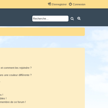
S’enregistrer
Connexion
Rechercher
Recherche avancé
s et comment les rejoindre ?
s une couleur différente ?
?
s !
bles !
n membre de ce forum !