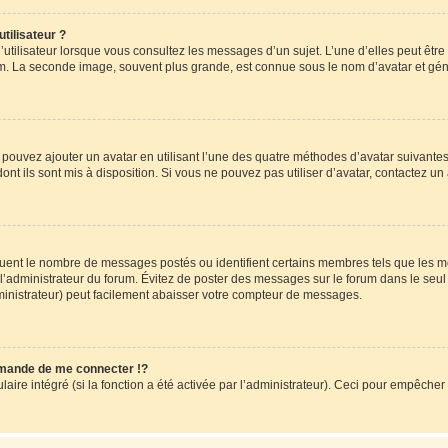
tilisateur ?
utilisateur lorsque vous consultez les messages d’un sujet. L’une d’elles peut êtr
rum. La seconde image, souvent plus grande, est connue sous le nom d’avatar et 
s pouvez ajouter un avatar en utilisant l’une des quatre méthodes d’avatar suivantes 
ont ils sont mis à disposition. Si vous ne pouvez pas utiliser d’avatar, contactez un
iquent le nombre de messages postés ou identifient certains membres tels que les 
ar l’administrateur du forum. Évitez de poster des messages sur le forum dans le seu
ministrateur) peut facilement abaisser votre compteur de messages.
mande de me connecter !?
re intégré (si la fonction a été activée par l’administrateur). Ceci pour empêcher l’u