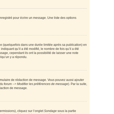
nregistré pour écrire un message. Une liste des options
 (quelquefois dans une durée limitée après sa publication) en
iquant qu’il a été modifié, le nombre de fois qu’il a été
sage, cependant ils ont la possibilité de laisser une note
elqu’un y a répondu.
rmulaire de rédaction de message. Vous pouvez aussi ajouter
du forum --> Modifier les préférences de message
). Par la suite,
daction de message.
ermissions), cliquez sur l’onglet
Sondage
sous la partie