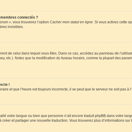
s membres connectés ?
forum », vous trouverez l’option
Cacher mon statut en ligne
. Si vous activez cette o
es invisibles.
ifférent de celui dans lequel vous êtes. Dans ce cas, accédez au
panneau de l’utilisa
ney, etc.). Notez que la modification du fuseau horaire, comme la plupart des para
ecte !
aire et que l’heure est toujours incorrecte, il se peut que le serveur ne soit pas à
installé votre langue ou bien que personne n’ait encore traduit phpBB dans votre l
s à créer et partager une nouvelle traduction. Vous trouverez plus d’informations sur l