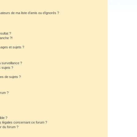
ateurs de ma liste d’amis ou d’ignorés ?
sultat ?
anche ?!
ages et sujets ?
a surveillance ?
 sujets ?
es de sujets ?
orum ?
ible ?
ns légales concernant ce forum ?
r du forum ?