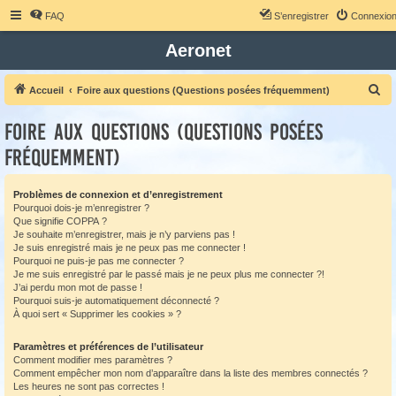
FAQ
S’enregistrer
Connexio
Aeronet
R
Accueil
Foire aux questions (Questions posées fréquemment)
e
Foire aux questions (Questions posées
c
fréquemment)
h
e
Problèmes de connexion et d’enregistrement
r
Pourquoi dois-je m’enregistrer ?
c
Que signifie COPPA ?
Je souhaite m’enregistrer, mais je n’y parviens pas !
h
Je suis enregistré mais je ne peux pas me connecter !
e
Pourquoi ne puis-je pas me connecter ?
Je me suis enregistré par le passé mais je ne peux plus me connecter ?!
r
J’ai perdu mon mot de passe !
Pourquoi suis-je automatiquement déconnecté ?
À quoi sert « Supprimer les cookies » ?
Paramètres et préférences de l’utilisateur
Comment modifier mes paramètres ?
Comment empêcher mon nom d’apparaître dans la liste des membres connectés ?
Les heures ne sont pas correctes !