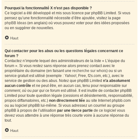
Pourquoi la fonctionnalité X n’est pas disponible ?
Ce logiciel a été développé et mis sous licence par phpBB Limited. Si vous
pensez qu’une fonctionnalité nécessite d’être ajoutée, visitez la page
phpBB Ideas
(en anglais) où vous pouvez voter pour des idées proposées
ou en suggérer de nouvelles.
Haut
Qui contacter pour les abus ou les questions légales concernant ce
forum ?
Contactez n’importe lequel des administrateurs de la liste « L’équipe du
forum ». Si vous restez sans réponse alors prenez contact avec le
propriétaire du domaine (en faisant une
recherche sur whois
) ou si un
service gratuit est utilisé (exemple : Yahoo!, Free, f2s.com, etc.), avec le
service de gestion ou des abus. Notez que phpBB Limited
n’a absolument
aucun contrôle
et ne peut être, en aucun cas, tenu pour responsable sur
comment
,
où
ou
par qui
ce forum est utilisé. Il est inutile de contacter phpBB
Limited pour toute question légale (cessions et désistements, responsabilité,
propos diffamatoires, etc.)
non directement liée
au site Internet phpbb.com
ou au logiciel phpBB lui-même. Si vous adressez un courriel au groupe
phpBB à propos de l’utilisation
par une tierce partie
de ce logiciel vous
devez vous attendre à une réponse très courte voire à aucune réponse du
tout.
Haut