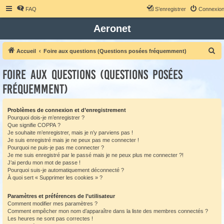
FAQ
S’enregistrer
Connexio
Aeronet
R
Accueil
Foire aux questions (Questions posées fréquemment)
e
Foire aux questions (Questions posées
c
fréquemment)
h
e
Problèmes de connexion et d’enregistrement
r
Pourquoi dois-je m’enregistrer ?
c
Que signifie COPPA ?
Je souhaite m’enregistrer, mais je n’y parviens pas !
h
Je suis enregistré mais je ne peux pas me connecter !
e
Pourquoi ne puis-je pas me connecter ?
Je me suis enregistré par le passé mais je ne peux plus me connecter ?!
r
J’ai perdu mon mot de passe !
Pourquoi suis-je automatiquement déconnecté ?
À quoi sert « Supprimer les cookies » ?
Paramètres et préférences de l’utilisateur
Comment modifier mes paramètres ?
Comment empêcher mon nom d’apparaître dans la liste des membres connectés ?
Les heures ne sont pas correctes !