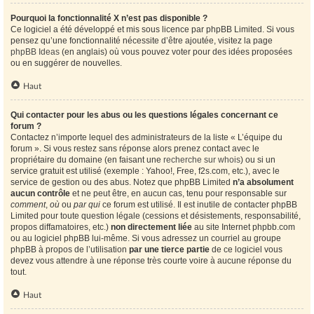
Pourquoi la fonctionnalité X n’est pas disponible ?
Ce logiciel a été développé et mis sous licence par phpBB Limited. Si vous
pensez qu’une fonctionnalité nécessite d’être ajoutée, visitez la page
phpBB Ideas
(en anglais) où vous pouvez voter pour des idées proposées
ou en suggérer de nouvelles.
Haut
Qui contacter pour les abus ou les questions légales concernant ce
forum ?
Contactez n’importe lequel des administrateurs de la liste « L’équipe du
forum ». Si vous restez sans réponse alors prenez contact avec le
propriétaire du domaine (en faisant une
recherche sur whois
) ou si un
service gratuit est utilisé (exemple : Yahoo!, Free, f2s.com, etc.), avec le
service de gestion ou des abus. Notez que phpBB Limited
n’a absolument
aucun contrôle
et ne peut être, en aucun cas, tenu pour responsable sur
comment
,
où
ou
par qui
ce forum est utilisé. Il est inutile de contacter phpBB
Limited pour toute question légale (cessions et désistements, responsabilité,
propos diffamatoires, etc.)
non directement liée
au site Internet phpbb.com
ou au logiciel phpBB lui-même. Si vous adressez un courriel au groupe
phpBB à propos de l’utilisation
par une tierce partie
de ce logiciel vous
devez vous attendre à une réponse très courte voire à aucune réponse du
tout.
Haut