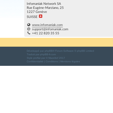
Infomaniak Network SA
Rue Eugène-Marziano, 25
1227 Genève
SUISSE
www.infomaniak.com
support@infomaniak.com
+41 22 820 35 55
Développé par
phpBB
® Forum Software © phpBB Limited
Traduit par
phpBB-fr.com
Style
proflat
par ©
Mazeltof
2017
Confidentialité
|
Conditions
|
Mentions légales