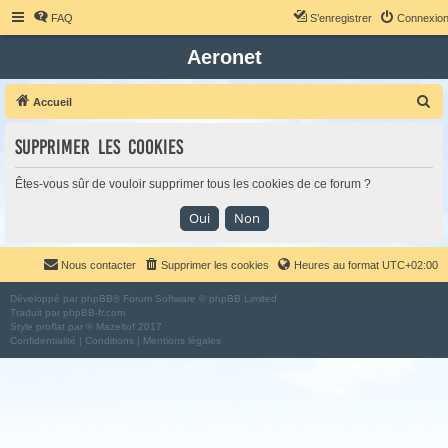
FAQ
S’enregistrer
Connexio
Aeronet
R
Accueil
e
Supprimer les cookies
c
h
Êtes-vous sûr de vouloir supprimer tous les cookies de ce forum ?
e
r
c
Nous contacter
Supprimer les cookies
Heures au format
UTC+02:00
h
e
Développé par
phpBB
® Forum Software © phpBB Limited
Traduit par
phpBB-fr.com
r
Style
proflat
par ©
Mazeltof
2017
Confidentialité
|
Conditions
|
Mentions légales