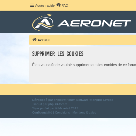
Accès rapide
FAQ
Accueil
Supprimer les cookies
Êtes-vous sûr de vouloir supprimer tous les cookies de ce foru
Développé par
phpBB
® Forum Software © phpBB Limited
Traduit par
phpBB-fr.com
Style
proflat
par ©
Mazeltof
2017
Confidentialité
|
Conditions
|
Mentions légales