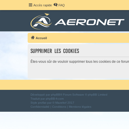
Accès rapide
FAQ
Accueil
Supprimer les cookies
Êtes-vous sûr de vouloir supprimer tous les cookies de ce foru
Développé par
phpBB
® Forum Software © phpBB Limited
Traduit par
phpBB-fr.com
Style
proflat
par ©
Mazeltof
2017
Confidentialité
|
Conditions
|
Mentions légales