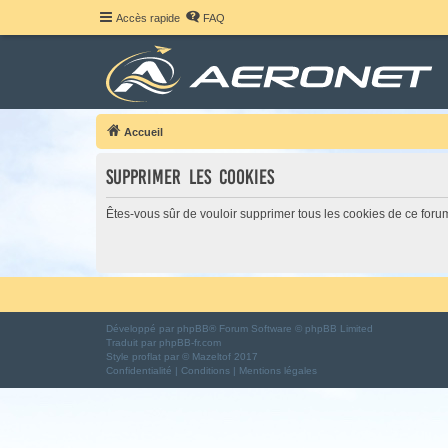
Accès rapide
FAQ
Accueil
Supprimer les cookies
Êtes-vous sûr de vouloir supprimer tous les cookies de ce foru
Développé par
phpBB
® Forum Software © phpBB Limited
Traduit par
phpBB-fr.com
Style
proflat
par ©
Mazeltof
2017
Confidentialité
|
Conditions
|
Mentions légales