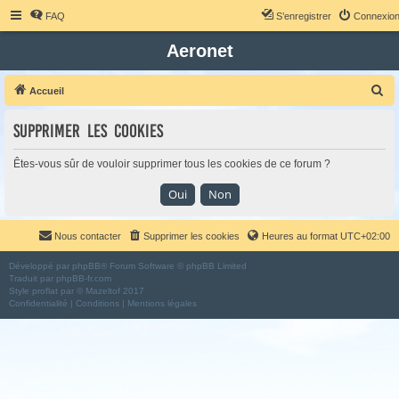
FAQ
S’enregistrer
Connexio
Aeronet
R
Accueil
e
Supprimer les cookies
c
h
Êtes-vous sûr de vouloir supprimer tous les cookies de ce forum ?
e
r
c
Nous contacter
Supprimer les cookies
Heures au format
UTC+02:00
h
e
Développé par
phpBB
® Forum Software © phpBB Limited
Traduit par
phpBB-fr.com
r
Style
proflat
par ©
Mazeltof
2017
Confidentialité
|
Conditions
|
Mentions légales