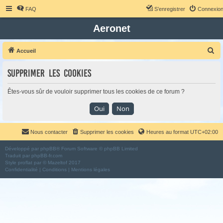
FAQ
S’enregistrer
Connexio
Aeronet
R
Accueil
e
Supprimer les cookies
c
h
Êtes-vous sûr de vouloir supprimer tous les cookies de ce forum ?
e
r
c
Nous contacter
Supprimer les cookies
Heures au format
UTC+02:00
h
e
Développé par
phpBB
® Forum Software © phpBB Limited
Traduit par
phpBB-fr.com
r
Style
proflat
par ©
Mazeltof
2017
Confidentialité
|
Conditions
|
Mentions légales