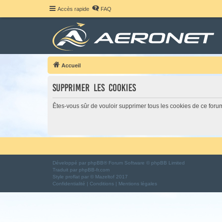
Accès rapide
FAQ
Accueil
Supprimer les cookies
Êtes-vous sûr de vouloir supprimer tous les cookies de ce foru
Développé par
phpBB
® Forum Software © phpBB Limited
Traduit par
phpBB-fr.com
Style
proflat
par ©
Mazeltof
2017
Confidentialité
|
Conditions
|
Mentions légales