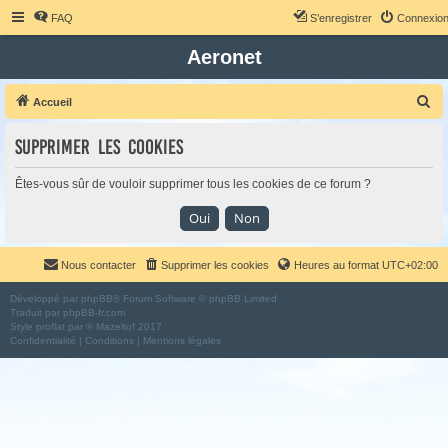
FAQ
S’enregistrer
Connexio
Aeronet
R
Accueil
e
Supprimer les cookies
c
h
Êtes-vous sûr de vouloir supprimer tous les cookies de ce forum ?
e
r
c
Nous contacter
Supprimer les cookies
Heures au format
UTC+02:00
h
e
Développé par
phpBB
® Forum Software © phpBB Limited
Traduit par
phpBB-fr.com
r
Style
proflat
par ©
Mazeltof
2017
Confidentialité
|
Conditions
|
Mentions légales