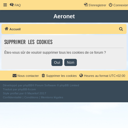
FAQ
S’enregistrer
Connexio
Aeronet
R
Accueil
e
Supprimer les cookies
c
h
Êtes-vous sûr de vouloir supprimer tous les cookies de ce forum ?
e
r
c
Nous contacter
Supprimer les cookies
Heures au format
UTC+02:00
h
e
Développé par
phpBB
® Forum Software © phpBB Limited
Traduit par
phpBB-fr.com
r
Style
proflat
par ©
Mazeltof
2017
Confidentialité
|
Conditions
|
Mentions légales