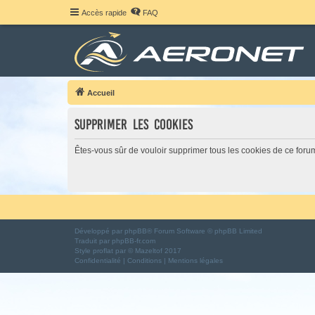
Accès rapide
FAQ
Accueil
Supprimer les cookies
Êtes-vous sûr de vouloir supprimer tous les cookies de ce foru
Développé par
phpBB
® Forum Software © phpBB Limited
Traduit par
phpBB-fr.com
Style
proflat
par ©
Mazeltof
2017
Confidentialité
|
Conditions
|
Mentions légales