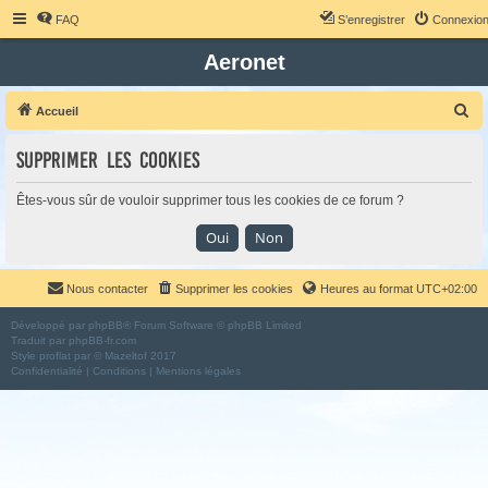
FAQ
S’enregistrer
Connexio
Aeronet
R
Accueil
e
Supprimer les cookies
c
h
Êtes-vous sûr de vouloir supprimer tous les cookies de ce forum ?
e
r
c
Nous contacter
Supprimer les cookies
Heures au format
UTC+02:00
h
e
Développé par
phpBB
® Forum Software © phpBB Limited
Traduit par
phpBB-fr.com
r
Style
proflat
par ©
Mazeltof
2017
Confidentialité
|
Conditions
|
Mentions légales