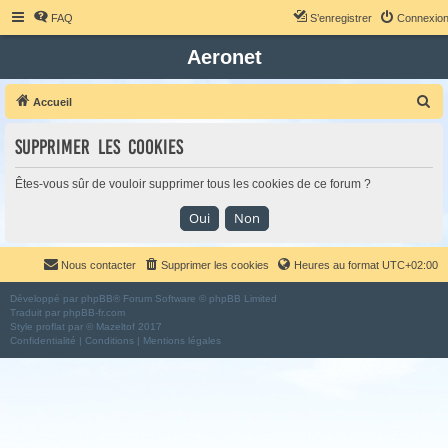
FAQ
S’enregistrer
Connexio
Aeronet
R
Accueil
e
Supprimer les cookies
c
h
Êtes-vous sûr de vouloir supprimer tous les cookies de ce forum ?
e
r
c
Nous contacter
Supprimer les cookies
Heures au format
UTC+02:00
h
e
Développé par
phpBB
® Forum Software © phpBB Limited
Traduit par
phpBB-fr.com
r
Style
proflat
par ©
Mazeltof
2017
Confidentialité
|
Conditions
|
Mentions légales