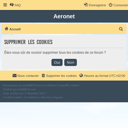
FAQ
S’enregistrer
Connexio
Aeronet
R
Accueil
e
Supprimer les cookies
c
h
Êtes-vous sûr de vouloir supprimer tous les cookies de ce forum ?
e
r
c
Nous contacter
Supprimer les cookies
Heures au format
UTC+02:00
h
e
Développé par
phpBB
® Forum Software © phpBB Limited
Traduit par
phpBB-fr.com
r
Style
proflat
par ©
Mazeltof
2017
Confidentialité
|
Conditions
|
Mentions légales