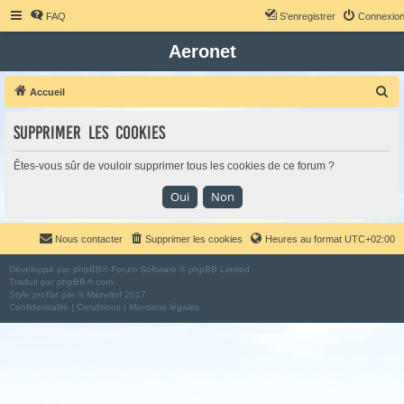
FAQ
S’enregistrer
Connexio
Aeronet
R
Accueil
e
Supprimer les cookies
c
h
Êtes-vous sûr de vouloir supprimer tous les cookies de ce forum ?
e
r
c
Nous contacter
Supprimer les cookies
Heures au format
UTC+02:00
h
e
Développé par
phpBB
® Forum Software © phpBB Limited
Traduit par
phpBB-fr.com
r
Style
proflat
par ©
Mazeltof
2017
Confidentialité
|
Conditions
|
Mentions légales