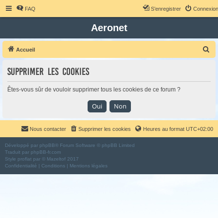
FAQ
S’enregistrer
Connexio
Aeronet
R
Accueil
e
Supprimer les cookies
c
h
Êtes-vous sûr de vouloir supprimer tous les cookies de ce forum ?
e
r
c
Nous contacter
Supprimer les cookies
Heures au format
UTC+02:00
h
e
Développé par
phpBB
® Forum Software © phpBB Limited
Traduit par
phpBB-fr.com
r
Style
proflat
par ©
Mazeltof
2017
Confidentialité
|
Conditions
|
Mentions légales