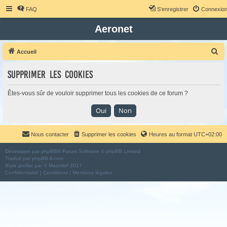
FAQ
S’enregistrer
Connexio
Aeronet
R
Accueil
e
Supprimer les cookies
c
h
Êtes-vous sûr de vouloir supprimer tous les cookies de ce forum ?
e
r
c
Nous contacter
Supprimer les cookies
Heures au format
UTC+02:00
h
e
Développé par
phpBB
® Forum Software © phpBB Limited
Traduit par
phpBB-fr.com
r
Style
proflat
par ©
Mazeltof
2017
Confidentialité
|
Conditions
|
Mentions légales