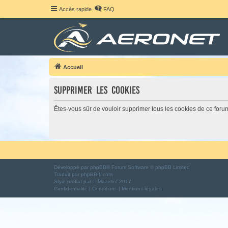
Accès rapide
FAQ
Accueil
Supprimer les cookies
Êtes-vous sûr de vouloir supprimer tous les cookies de ce foru
Développé par
phpBB
® Forum Software © phpBB Limited
Traduit par
phpBB-fr.com
Style
proflat
par ©
Mazeltof
2017
Confidentialité
|
Conditions
|
Mentions légales