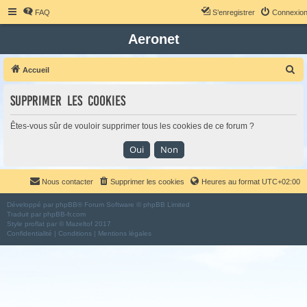
FAQ
S’enregistrer
Connexio
Aeronet
R
Accueil
e
Supprimer les cookies
c
h
Êtes-vous sûr de vouloir supprimer tous les cookies de ce forum ?
e
r
c
Nous contacter
Supprimer les cookies
Heures au format
UTC+02:00
h
e
Développé par
phpBB
® Forum Software © phpBB Limited
Traduit par
phpBB-fr.com
r
Style
proflat
par ©
Mazeltof
2017
Confidentialité
|
Conditions
|
Mentions légales