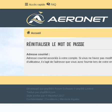
Accès rapide
FAQ
Accueil
Réinitialiser le mot de passse
Adresse courriel :
Adresse courriel associée à votre compte. Si vous ne l’avez pas modif
d’utilisateur, il s’agit de l’adresse que vous avez fournie lors de votre 
Développé par
phpBB
® Forum Software © phpBB Limited
Traduit par
phpBB-fr.com
Style
proflat
par ©
Mazeltof
2017
Confidentialité
|
Conditions
|
Mentions légales