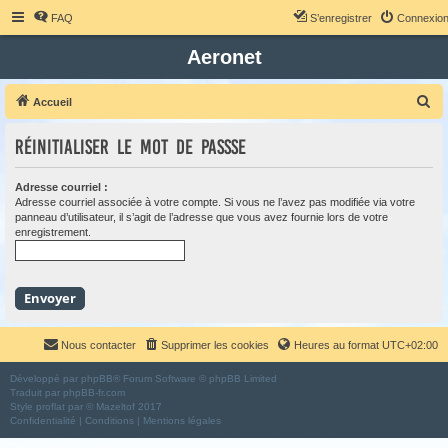
FAQ
S’enregistrer
Connexio
Aeronet
R
Accueil
e
Réinitialiser le mot de passse
c
h
Adresse courriel :
e
Adresse courriel associée à votre compte. Si vous ne l’avez pas modifiée via votre
panneau d’utilisateur, il s’agit de l’adresse que vous avez fournie lors de votre
r
enregistrement.
c
h
e
r
Nous contacter
Supprimer les cookies
Heures au format
UTC+02:00
Développé par
phpBB
® Forum Software © phpBB Limited
Traduit par
phpBB-fr.com
Style
proflat
par ©
Mazeltof
2017
Confidentialité
|
Conditions
|
Mentions légales