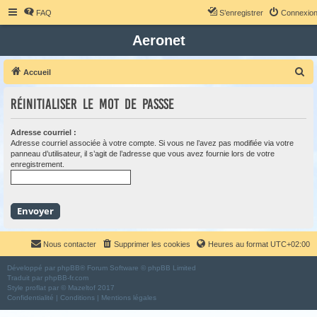
FAQ
S’enregistrer
Connexio
Aeronet
R
Accueil
e
Réinitialiser le mot de passse
c
h
Adresse courriel :
e
Adresse courriel associée à votre compte. Si vous ne l’avez pas modifiée via votre
panneau d’utilisateur, il s’agit de l’adresse que vous avez fournie lors de votre
r
enregistrement.
c
h
e
r
Nous contacter
Supprimer les cookies
Heures au format
UTC+02:00
Développé par
phpBB
® Forum Software © phpBB Limited
Traduit par
phpBB-fr.com
Style
proflat
par ©
Mazeltof
2017
Confidentialité
|
Conditions
|
Mentions légales