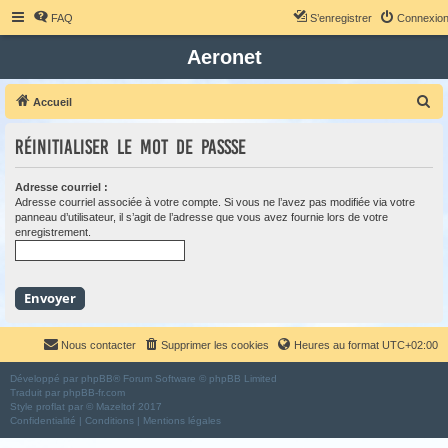
FAQ
S’enregistrer
Connexio
Aeronet
R
Accueil
e
Réinitialiser le mot de passse
c
h
Adresse courriel :
e
Adresse courriel associée à votre compte. Si vous ne l’avez pas modifiée via votre
panneau d’utilisateur, il s’agit de l’adresse que vous avez fournie lors de votre
r
enregistrement.
c
h
e
r
Nous contacter
Supprimer les cookies
Heures au format
UTC+02:00
Développé par
phpBB
® Forum Software © phpBB Limited
Traduit par
phpBB-fr.com
Style
proflat
par ©
Mazeltof
2017
Confidentialité
|
Conditions
|
Mentions légales