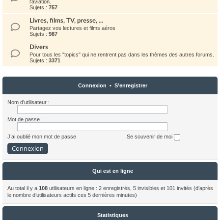
l'aviation.
Sujets :
757
Livres, films, TV, presse, ...
Partagez vos lectures et films aéros
Sujets :
987
Divers
Pour tous les "topics" qui ne rentrent pas dans les thèmes des autres forums.
Sujets :
3371
Connexion
•
S’enregistrer
Nom d’utilisateur :
Mot de passe :
J’ai oublié mon mot de passe
Se souvenir de moi
Qui est en ligne
Au total il y a
108
utilisateurs en ligne : 2 enregistrés, 5 invisibles et 101 invités (d’après
le nombre d’utilisateurs actifs ces 5 dernières minutes)
Statistiques