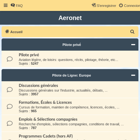
FAQ
S’enregistrer
Connexio
Aeronet
R
Accueil
e
Pilote privé
c
h
Pilote privé
Aviation légère, de loisirs: questions, récits, pilotage, théorie, etc...
e
Sujets :
5247
r
Pilote de Ligne: Europe
c
h
Discussions générales
Discussions générales sur l'industrie, actualités, débats, ...
e
Sujets :
3957
r
Formations, Écoles & Licences
Cursus de formation, maintien de compétence, licences, écoles, ...
Sujets :
965
Emplois & Sélections compagnies
Recherche d'emplois, sélections compagnies, conditions de travail, ...
Sujets :
787
Programmes Cadets (hors AF)