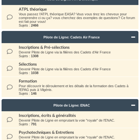
ATPL théorique
Vous passez l'ATPL théorique EASA? Vous vous tirez les cheveux pour
comprendre ci ou ça? vous cherchez des exemples de questions? Ce forum
est fait pour vous!
Sujets :
2466
Pilote de Ligne: Cadets Air France
Inscriptions & Pré-sélections
Devenir Pilote de Ligne via la filières des Cadets d'Air France
Sujets :
1308
Sélections
Devenir Pilote de Ligne via la filières des Cadets d'Air France
Sujets :
1038
Formation
Pour découvrir le déroulement et les détails de la formation des Cadets à
l'EPAG puis à Vilgénis.
Sujets :
146
Pilote de Ligne: ENAC
Inscriptions, écrits & généralités
Devenir Pilote de Ligne en emprutant la voie "royale" de l'ENAC.
Sujets :
791
Psychotechniques & Entretiens
Devenir Pilote de Ligne en emprutant la voie "royale" de l'ENAC.