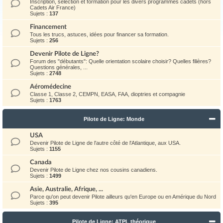
Inscription, sélection et formation pour les divers programmes cadets (hors
Cadets Air France)
Sujets :
137
Financement
Tous les trucs, astuces, idées pour financer sa formation.
Sujets :
256
Devenir Pilote de Ligne?
Forum des "débutants": Quelle orientation scolaire choisir? Quelles filières?
Questions générales, ...
Sujets :
2748
Aéromédecine
Classe 1, Classe 2, CEMPN, EASA, FAA, dioptries et compagnie
Sujets :
1763
Pilote de Ligne: Monde
USA
Devenir Pilote de Ligne de l'autre côté de l'Atlantique, aux USA.
Sujets :
1155
Canada
Devenir Pilote de Ligne chez nos cousins canadiens.
Sujets :
1499
Asie, Australie, Afrique, ...
Parce qu'on peut devenir Pilote ailleurs qu'en Europe ou en Amérique du Nord
Sujets :
395
Pilote de Ligne: ATPL théorique