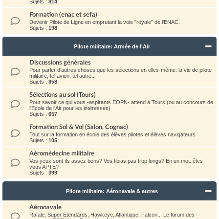
Sujets :
814
Formation (enac et sefa)
Devenir Pilote de Ligne en emprutant la voie "royale" de l'ENAC.
Sujets :
198
Pilote militaire: Armée de l'Air
Discussions générales
Pour parler d'autres choses que les sélections en elles-même: la vie de pilote
militaire, tel avion, tel autre...
Sujets :
858
Sélections au sol (Tours)
Pour savoir ce qui vous -aspirants EOPN- attend à Tours (ou au concours de
l'Ecole de l'Air pour les intéressés)
Sujets :
657
Formation Sol & Vol (Salon, Cognac)
Tout sur la formation en école des élèves pilotes et élèves navigateurs
Sujets :
105
Aéromédecine militaire
Vos yeux sont-ils assez bons? Vos tibias pas trop longs? En un mot: êtes-
vous APTE?
Sujets :
399
Pilote militaire: Aéronavale & autres
Aéronavale
Rafale, Super Etendards, Hawkeye, Atlantique, Falcon... Le forum des