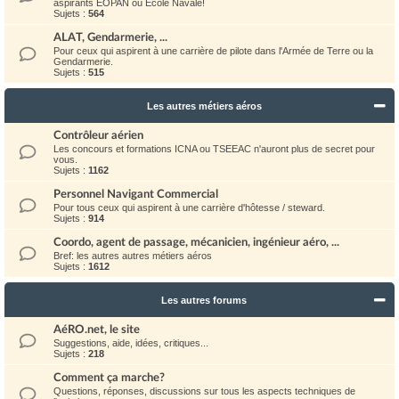
aspirants EOPAN ou Ecole Navale!
Sujets :
564
ALAT, Gendarmerie, ...
Pour ceux qui aspirent à une carrière de pilote dans l'Armée de Terre ou la
Gendarmerie.
Sujets :
515
Les autres métiers aéros
Contrôleur aérien
Les concours et formations ICNA ou TSEEAC n'auront plus de secret pour
vous.
Sujets :
1162
Personnel Navigant Commercial
Pour tous ceux qui aspirent à une carrière d'hôtesse / steward.
Sujets :
914
Coordo, agent de passage, mécanicien, ingénieur aéro, ...
Bref: les autres autres métiers aéros
Sujets :
1612
Les autres forums
AéRO.net, le site
Suggestions, aide, idées, critiques...
Sujets :
218
Comment ça marche?
Questions, réponses, discussions sur tous les aspects techniques de