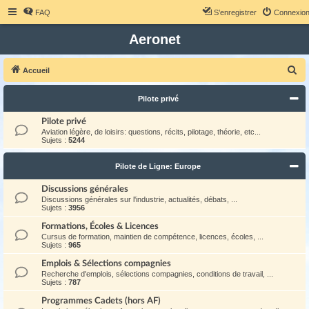
FAQ
S’enregistrer
Connexio
Aeronet
R
Accueil
e
Pilote privé
c
h
Pilote privé
Aviation légère, de loisirs: questions, récits, pilotage, théorie, etc...
e
Sujets :
5244
r
Pilote de Ligne: Europe
c
h
Discussions générales
Discussions générales sur l'industrie, actualités, débats, ...
e
Sujets :
3956
r
Formations, Écoles & Licences
Cursus de formation, maintien de compétence, licences, écoles, ...
Sujets :
965
Emplois & Sélections compagnies
Recherche d'emplois, sélections compagnies, conditions de travail, ...
Sujets :
787
Programmes Cadets (hors AF)