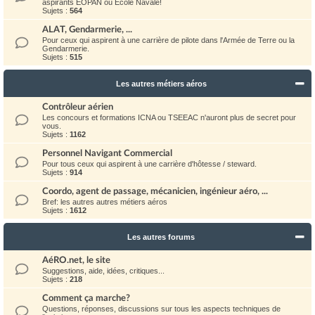
aspirants EOPAN ou Ecole Navale!
Sujets :
564
ALAT, Gendarmerie, ...
Pour ceux qui aspirent à une carrière de pilote dans l'Armée de Terre ou la
Gendarmerie.
Sujets :
515
Les autres métiers aéros
Contrôleur aérien
Les concours et formations ICNA ou TSEEAC n'auront plus de secret pour
vous.
Sujets :
1162
Personnel Navigant Commercial
Pour tous ceux qui aspirent à une carrière d'hôtesse / steward.
Sujets :
914
Coordo, agent de passage, mécanicien, ingénieur aéro, ...
Bref: les autres autres métiers aéros
Sujets :
1612
Les autres forums
AéRO.net, le site
Suggestions, aide, idées, critiques...
Sujets :
218
Comment ça marche?
Questions, réponses, discussions sur tous les aspects techniques de