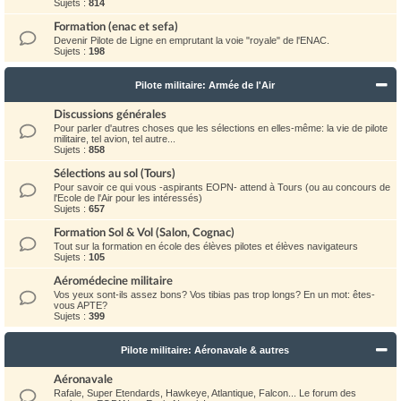
Sujets :
814
Formation (enac et sefa)
Devenir Pilote de Ligne en emprutant la voie "royale" de l'ENAC.
Sujets :
198
Pilote militaire: Armée de l'Air
Discussions générales
Pour parler d'autres choses que les sélections en elles-même: la vie de pilote
militaire, tel avion, tel autre...
Sujets :
858
Sélections au sol (Tours)
Pour savoir ce qui vous -aspirants EOPN- attend à Tours (ou au concours de
l'Ecole de l'Air pour les intéressés)
Sujets :
657
Formation Sol & Vol (Salon, Cognac)
Tout sur la formation en école des élèves pilotes et élèves navigateurs
Sujets :
105
Aéromédecine militaire
Vos yeux sont-ils assez bons? Vos tibias pas trop longs? En un mot: êtes-
vous APTE?
Sujets :
399
Pilote militaire: Aéronavale & autres
Aéronavale
Rafale, Super Etendards, Hawkeye, Atlantique, Falcon... Le forum des