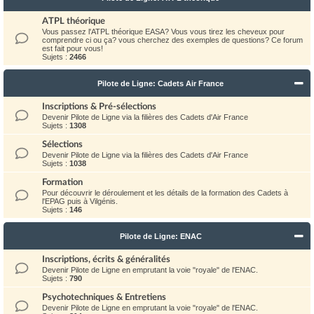
ATPL théorique
Vous passez l'ATPL théorique EASA? Vous vous tirez les cheveux pour
comprendre ci ou ça? vous cherchez des exemples de questions? Ce forum
est fait pour vous!
Sujets :
2466
Pilote de Ligne: Cadets Air France
Inscriptions & Pré-sélections
Devenir Pilote de Ligne via la filières des Cadets d'Air France
Sujets :
1308
Sélections
Devenir Pilote de Ligne via la filières des Cadets d'Air France
Sujets :
1038
Formation
Pour découvrir le déroulement et les détails de la formation des Cadets à
l'EPAG puis à Vilgénis.
Sujets :
146
Pilote de Ligne: ENAC
Inscriptions, écrits & généralités
Devenir Pilote de Ligne en emprutant la voie "royale" de l'ENAC.
Sujets :
790
Psychotechniques & Entretiens
Devenir Pilote de Ligne en emprutant la voie "royale" de l'ENAC.