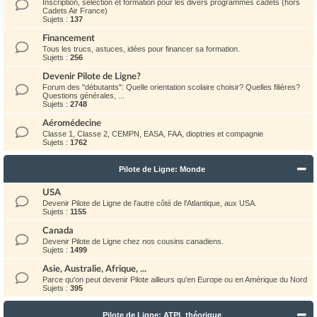
Inscription, sélection et formation pour les divers programmes cadets (hors
Cadets Air France)
Sujets :
137
Financement
Tous les trucs, astuces, idées pour financer sa formation.
Sujets :
256
Devenir Pilote de Ligne?
Forum des "débutants": Quelle orientation scolaire choisir? Quelles filières?
Questions générales, ...
Sujets :
2748
Aéromédecine
Classe 1, Classe 2, CEMPN, EASA, FAA, dioptries et compagnie
Sujets :
1762
Pilote de Ligne: Monde
USA
Devenir Pilote de Ligne de l'autre côté de l'Atlantique, aux USA.
Sujets :
1155
Canada
Devenir Pilote de Ligne chez nos cousins canadiens.
Sujets :
1499
Asie, Australie, Afrique, ...
Parce qu'on peut devenir Pilote ailleurs qu'en Europe ou en Amérique du Nord
Sujets :
395
Pilote de Ligne: ATPL théorique