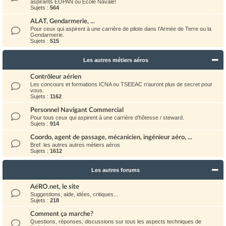
aspirants EOPAN ou Ecole Navale!
Sujets :
564
ALAT, Gendarmerie, ...
Pour ceux qui aspirent à une carrière de pilote dans l'Armée de Terre ou la
Gendarmerie.
Sujets :
515
Les autres métiers aéros
Contrôleur aérien
Les concours et formations ICNA ou TSEEAC n'auront plus de secret pour
vous.
Sujets :
1162
Personnel Navigant Commercial
Pour tous ceux qui aspirent à une carrière d'hôtesse / steward.
Sujets :
914
Coordo, agent de passage, mécanicien, ingénieur aéro, ...
Bref: les autres autres métiers aéros
Sujets :
1612
Les autres forums
AéRO.net, le site
Suggestions, aide, idées, critiques...
Sujets :
218
Comment ça marche?
Questions, réponses, discussions sur tous les aspects techniques de