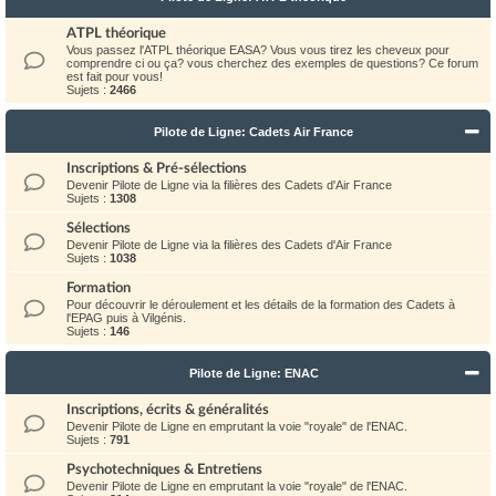
ATPL théorique
Vous passez l'ATPL théorique EASA? Vous vous tirez les cheveux pour
comprendre ci ou ça? vous cherchez des exemples de questions? Ce forum
est fait pour vous!
Sujets :
2466
Pilote de Ligne: Cadets Air France
Inscriptions & Pré-sélections
Devenir Pilote de Ligne via la filières des Cadets d'Air France
Sujets :
1308
Sélections
Devenir Pilote de Ligne via la filières des Cadets d'Air France
Sujets :
1038
Formation
Pour découvrir le déroulement et les détails de la formation des Cadets à
l'EPAG puis à Vilgénis.
Sujets :
146
Pilote de Ligne: ENAC
Inscriptions, écrits & généralités
Devenir Pilote de Ligne en emprutant la voie "royale" de l'ENAC.
Sujets :
791
Psychotechniques & Entretiens
Devenir Pilote de Ligne en emprutant la voie "royale" de l'ENAC.