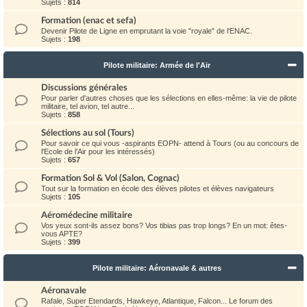
Sujets :
814
Formation (enac et sefa)
Devenir Pilote de Ligne en emprutant la voie "royale" de l'ENAC.
Sujets :
198
Pilote militaire: Armée de l'Air
Discussions générales
Pour parler d'autres choses que les sélections en elles-même: la vie de pilote
militaire, tel avion, tel autre...
Sujets :
858
Sélections au sol (Tours)
Pour savoir ce qui vous -aspirants EOPN- attend à Tours (ou au concours de
l'Ecole de l'Air pour les intéressés)
Sujets :
657
Formation Sol & Vol (Salon, Cognac)
Tout sur la formation en école des élèves pilotes et élèves navigateurs
Sujets :
105
Aéromédecine militaire
Vos yeux sont-ils assez bons? Vos tibias pas trop longs? En un mot: êtes-
vous APTE?
Sujets :
399
Pilote militaire: Aéronavale & autres
Aéronavale
Rafale, Super Etendards, Hawkeye, Atlantique, Falcon... Le forum des