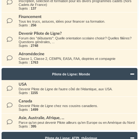
Inscription, sélection et formation pour les divers programmes cadets (hors
Cadets Air France)
Sujets :
137
Financement
Tous les trucs, astuces, idées pour financer sa formation.
Sujets :
256
Devenir Pilote de Ligne?
Forum des "débutants": Quelle orientation scolaire choisir? Quelles filières?
Questions générales, ...
Sujets :
2748
Aéromédecine
Classe 1, Classe 2, CEMPN, EASA, FAA, dioptries et compagnie
Sujets :
1763
Pilote de Ligne: Monde
USA
Devenir Pilote de Ligne de l'autre côté de l'Atlantique, aux USA.
Sujets :
1155
Canada
Devenir Pilote de Ligne chez nos cousins canadiens.
Sujets :
1499
Asie, Australie, Afrique, ...
Parce qu'on peut devenir Pilote ailleurs qu'en Europe ou en Amérique du Nord
Sujets :
395
Pilote de Ligne: ATPL théorique