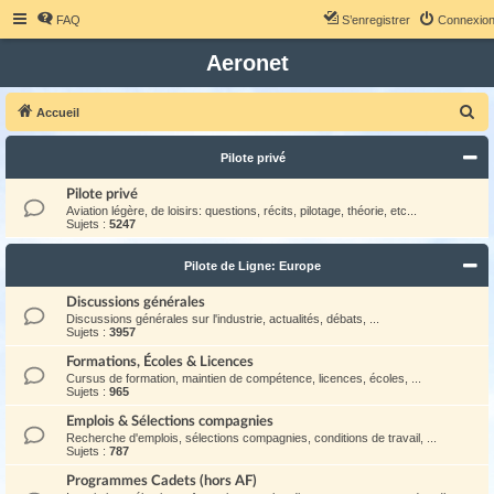
FAQ
S’enregistrer
Connexio
Aeronet
R
Accueil
e
Pilote privé
c
h
Pilote privé
Aviation légère, de loisirs: questions, récits, pilotage, théorie, etc...
e
Sujets :
5247
r
Pilote de Ligne: Europe
c
h
Discussions générales
Discussions générales sur l'industrie, actualités, débats, ...
e
Sujets :
3957
r
Formations, Écoles & Licences
Cursus de formation, maintien de compétence, licences, écoles, ...
Sujets :
965
Emplois & Sélections compagnies
Recherche d'emplois, sélections compagnies, conditions de travail, ...
Sujets :
787
Programmes Cadets (hors AF)