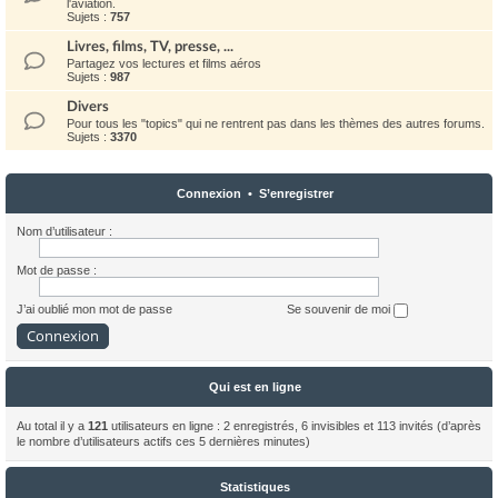
l'aviation.
Sujets :
757
Livres, films, TV, presse, ...
Partagez vos lectures et films aéros
Sujets :
987
Divers
Pour tous les "topics" qui ne rentrent pas dans les thèmes des autres forums.
Sujets :
3370
Connexion
•
S’enregistrer
Nom d’utilisateur :
Mot de passe :
J’ai oublié mon mot de passe
Se souvenir de moi
Qui est en ligne
Au total il y a
121
utilisateurs en ligne : 2 enregistrés, 6 invisibles et 113 invités (d’après
le nombre d’utilisateurs actifs ces 5 dernières minutes)
Statistiques