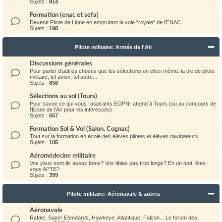
Sujets :
814
Formation (enac et sefa)
Devenir Pilote de Ligne en emprutant la voie "royale" de l'ENAC.
Sujets :
198
Pilote militaire: Armée de l'Air
Discussions générales
Pour parler d'autres choses que les sélections en elles-même: la vie de pilote
militaire, tel avion, tel autre...
Sujets :
858
Sélections au sol (Tours)
Pour savoir ce qui vous -aspirants EOPN- attend à Tours (ou au concours de
l'Ecole de l'Air pour les intéressés)
Sujets :
657
Formation Sol & Vol (Salon, Cognac)
Tout sur la formation en école des élèves pilotes et élèves navigateurs
Sujets :
105
Aéromédecine militaire
Vos yeux sont-ils assez bons? Vos tibias pas trop longs? En un mot: êtes-
vous APTE?
Sujets :
399
Pilote militaire: Aéronavale & autres
Aéronavale
Rafale, Super Etendards, Hawkeye, Atlantique, Falcon... Le forum des