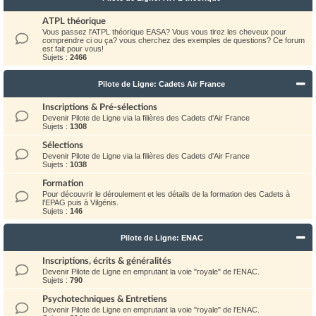
ATPL théorique
Vous passez l'ATPL théorique EASA? Vous vous tirez les cheveux pour
comprendre ci ou ça? vous cherchez des exemples de questions? Ce forum
est fait pour vous!
Sujets :
2466
Pilote de Ligne: Cadets Air France
Inscriptions & Pré-sélections
Devenir Pilote de Ligne via la filières des Cadets d'Air France
Sujets :
1308
Sélections
Devenir Pilote de Ligne via la filières des Cadets d'Air France
Sujets :
1038
Formation
Pour découvrir le déroulement et les détails de la formation des Cadets à
l'EPAG puis à Vilgénis.
Sujets :
146
Pilote de Ligne: ENAC
Inscriptions, écrits & généralités
Devenir Pilote de Ligne en emprutant la voie "royale" de l'ENAC.
Sujets :
790
Psychotechniques & Entretiens
Devenir Pilote de Ligne en emprutant la voie "royale" de l'ENAC.