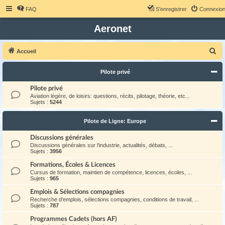
FAQ
S’enregistrer
Connexio
Aeronet
R
Accueil
e
Pilote privé
c
h
Pilote privé
Aviation légère, de loisirs: questions, récits, pilotage, théorie, etc...
e
Sujets :
5244
r
Pilote de Ligne: Europe
c
h
Discussions générales
Discussions générales sur l'industrie, actualités, débats, ...
e
Sujets :
3956
r
Formations, Écoles & Licences
Cursus de formation, maintien de compétence, licences, écoles, ...
Sujets :
965
Emplois & Sélections compagnies
Recherche d'emplois, sélections compagnies, conditions de travail, ...
Sujets :
787
Programmes Cadets (hors AF)