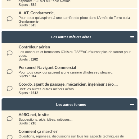
aspirants EOPAN ou Ecole Navale!
Sujets :
564
ALAT, Gendarmerie, ...
Pour ceux qui aspirent à une carrière de pilote dans l'Armée de Terre ou la
Gendarmerie.
Sujets :
515
Les autres métiers aéros
Contrôleur aérien
Les concours et formations ICNA ou TSEEAC n'auront plus de secret pour
vous.
Sujets :
1162
Personnel Navigant Commercial
Pour tous ceux qui aspirent à une carrière d'hôtesse / steward.
Sujets :
914
Coordo, agent de passage, mécanicien, ingénieur aéro, ...
Bref: les autres autres métiers aéros
Sujets :
1612
Les autres forums
AéRO.net, le site
Suggestions, aide, idées, critiques...
Sujets :
218
Comment ça marche?
Questions, réponses, discussions sur tous les aspects techniques de