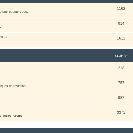
1162
e secret pour vous.
914
d.
, ...
1612
SUJETS
218
757
ques de l'aviation.
987
3371
es autres forums.