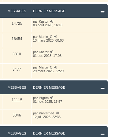
e
e
r
r
r
l
m
n
e
MESSAGES
DERNIER MESSAGE
e
i
d
s
e
e
s
r
r
V
par
Kastor
a
m
14725
n
o
03 août 2026, 16:18
g
e
i
i
e
s
e
r
s
r
l
V
par
Martin_C
a
m
16454
e
o
13 mars 2026, 00:03
g
e
d
i
e
s
e
r
s
r
l
V
par
Kastor
a
3810
n
e
o
01 oct. 2023, 17:03
g
i
d
i
e
e
e
r
r
r
l
V
par
Martin_C
m
3477
n
e
o
29 mars 2026, 22:29
e
i
d
i
s
e
e
r
s
r
r
l
a
m
n
e
g
MESSAGES
DERNIER MESSAGE
e
i
d
e
s
e
e
s
r
r
V
par
Pilgrim
a
m
11115
n
o
01 nov. 2025, 15:57
g
e
i
i
e
s
e
r
s
r
l
V
par
Panterhad
a
m
5846
e
o
12 juil. 2026, 22:36
g
e
d
i
e
s
e
r
s
r
l
a
n
e
g
MESSAGES
DERNIER MESSAGE
i
d
e