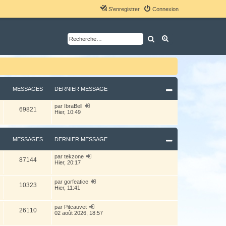
S’enregistrer
Connexion
Rechercher
Recherche avancé
MESSAGES
DERNIER MESSAGE
V
par
IbraBell
69821
o
Hier, 10:49
i
r
l
e
MESSAGES
DERNIER MESSAGE
d
e
r
V
par
tekzone
87144
n
o
Hier, 20:17
i
i
e
r
r
l
V
par
gorfeatice
m
10323
e
o
Hier, 11:41
e
d
i
s
e
r
s
r
l
V
par
Pitcauvet
a
26110
n
e
o
02 août 2026, 18:57
g
i
d
i
e
e
e
r