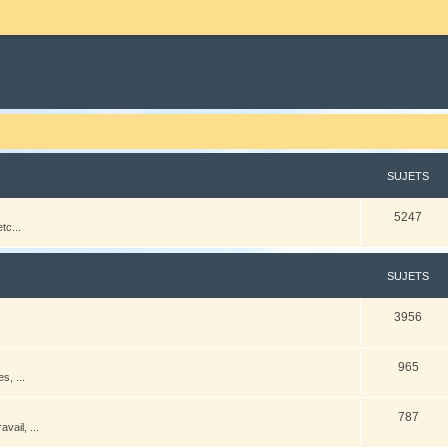
SUJETS
5247
tc...
SUJETS
3956
965
s, ...
787
vail, ...