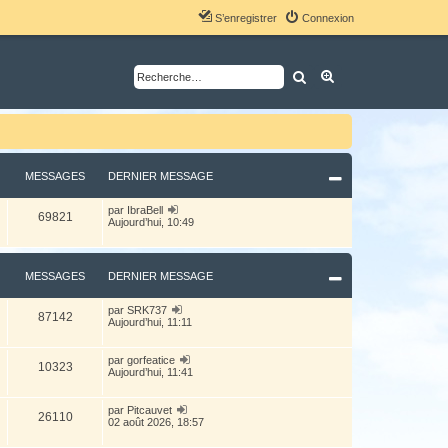
S’enregistrer
Connexion
Rechercher
Recherche avancé
MESSAGES
DERNIER MESSAGE
V
par
IbraBell
69821
o
Aujourd’hui, 10:49
i
r
l
e
MESSAGES
DERNIER MESSAGE
d
e
r
V
par
SRK737
87142
n
o
Aujourd’hui, 11:11
i
i
e
r
r
l
V
par
gorfeatice
m
10323
e
o
Aujourd’hui, 11:41
e
d
i
s
e
r
s
r
l
V
par
Pitcauvet
a
26110
n
e
o
02 août 2026, 18:57
g
i
d
i
e
e
e
r