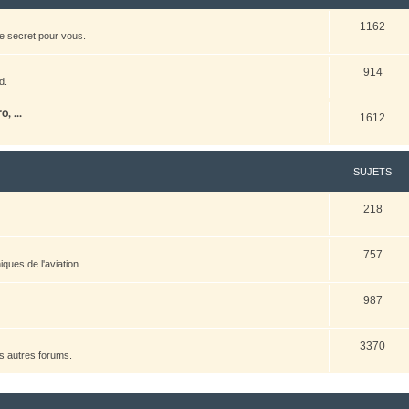
1162
e secret pour vous.
914
d.
, ...
1612
SUJETS
218
757
ques de l'aviation.
987
3370
es autres forums.