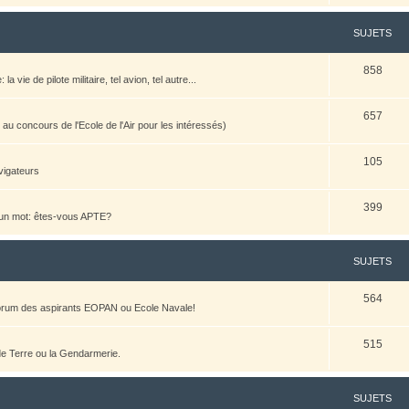
SUJETS
858
vie de pilote militaire, tel avion, tel autre...
657
u concours de l'Ecole de l'Air pour les intéressés)
105
vigateurs
399
n un mot: êtes-vous APTE?
SUJETS
564
 forum des aspirants EOPAN ou Ecole Navale!
515
 de Terre ou la Gendarmerie.
SUJETS