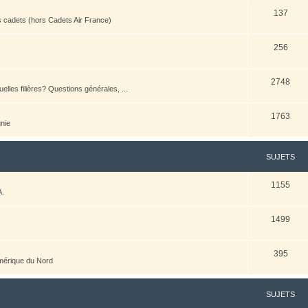
137
es cadets (hors Cadets Air France)
256
2748
elles filières? Questions générales, ...
1763
nie
SUJETS
1155
A.
1499
395
Amérique du Nord
SUJETS