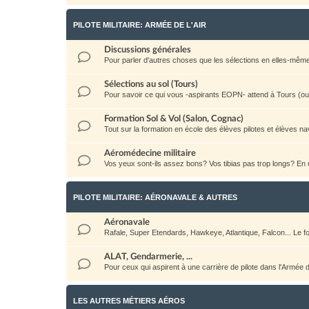
PILOTE MILITAIRE: ARMÉE DE L'AIR
Discussions générales
Pour parler d'autres choses que les sélections en elles-même: la 
Sélections au sol (Tours)
Pour savoir ce qui vous -aspirants EOPN- attend à Tours (ou a
Formation Sol & Vol (Salon, Cognac)
Tout sur la formation en école des élèves pilotes et élèves na
Aéromédecine militaire
Vos yeux sont-ils assez bons? Vos tibias pas trop longs? E
PILOTE MILITAIRE: AÉRONAVALE & AUTRES
Aéronavale
Rafale, Super Etendards, Hawkeye, Atlantique, Falcon... Le
ALAT, Gendarmerie, ...
Pour ceux qui aspirent à une carrière de pilote dans l'Armée
LES AUTRES MÉTIERS AÉROS