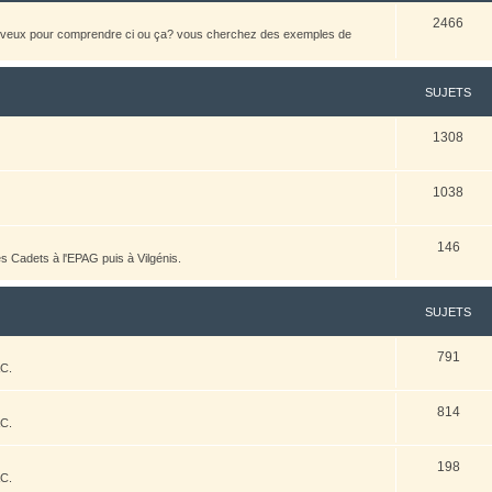
2466
heveux pour comprendre ci ou ça? vous cherchez des exemples de
SUJETS
1308
1038
146
es Cadets à l'EPAG puis à Vilgénis.
SUJETS
791
AC.
814
AC.
198
AC.