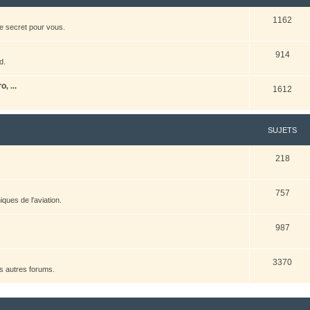
1162
e secret pour vous.
914
d.
, ...
1612
SUJETS
218
757
ques de l'aviation.
987
3370
es autres forums.