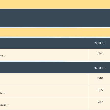
SUJETS
5245
tc...
SUJETS
3956
965
s, ...
787
vail, ...