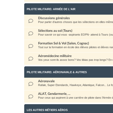
PILOTE MILITAIRE: ARMÉE DE L'AIR
Discussions générales
Pour parler d'autres choses que les sélections en elles-même: la 
Sélections au sol (Tours)
Pour savoir ce qui vous -aspirants EOPN- attend à Tours (ou a
Formation Sol & Vol (Salon, Cognac)
Tout sur la formation en école des élèves pilotes et élèves na
Aéromédecine militaire
Vos yeux sont-ils assez bons? Vos tibias pas trop longs? E
PILOTE MILITAIRE: AÉRONAVALE & AUTRES
Aéronavale
Rafale, Super Etendards, Hawkeye, Atlantique, Falcon... Le
ALAT, Gendarmerie, ...
Pour ceux qui aspirent à une carrière de pilote dans l'Armée
LES AUTRES MÉTIERS AÉROS