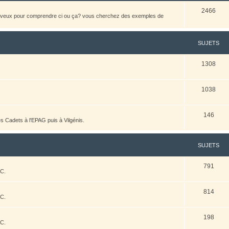
2466
heveux pour comprendre ci ou ça? vous cherchez des exemples de
SUJETS
1308
1038
146
es Cadets à l'EPAG puis à Vilgénis.
SUJETS
791
AC.
814
AC.
198
AC.