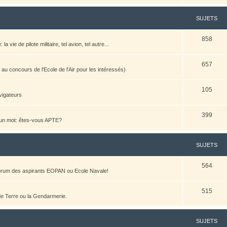
SUJETS
858
vie de pilote militaire, tel avion, tel autre...
657
u concours de l'Ecole de l'Air pour les intéressés)
105
vigateurs
399
n un mot: êtes-vous APTE?
SUJETS
564
 forum des aspirants EOPAN ou Ecole Navale!
515
 de Terre ou la Gendarmerie.
SUJETS