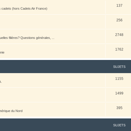
137
es cadets (hors Cadets Air France)
256
2748
elles filières? Questions générales, ...
1762
nie
SUJETS
1155
A.
1499
395
Amérique du Nord
SUJETS