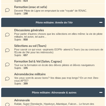
Sujets :
814
Formation (enac et sefa)
Devenir Pilote de Ligne en emprutant la voie "royale" de l'ENAC.
Sujets :
198
Pilote militaire: Armée de l'Air
Discussions générales
Pour parler d'autres choses que les sélections en elles-même: la vie de pilote
militaire, tel avion, tel autre...
Sujets :
858
Sélections au sol (Tours)
Pour savoir ce qui vous -aspirants EOPN- attend à Tours (ou au concours de
l'Ecole de l'Air pour les intéressés)
Sujets :
657
Formation Sol & Vol (Salon, Cognac)
Tout sur la formation en école des élèves pilotes et élèves navigateurs
Sujets :
105
Aéromédecine militaire
Vos yeux sont-ils assez bons? Vos tibias pas trop longs? En un mot: êtes-
vous APTE?
Sujets :
399
Pilote militaire: Aéronavale & autres
Aéronavale
Rafale, Super Etendards, Hawkeye, Atlantique, Falcon... Le forum des