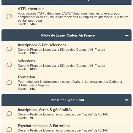
ATPL théorique
Vous passez l'ATPL théorique EASA? Vous vous tirez les cheveux pour
comprendre ci ou ça? vous cherchez des exemples de questions? Ce forum
est fait pour vous!
Sujets :
2466
Pilote de Ligne: Cadets Air France
Inscriptions & Pré-sélections
Devenir Pilote de Ligne via la filières des Cadets d'Air France
Sujets :
1308
Sélections
Devenir Pilote de Ligne via la filières des Cadets d'Air France
Sujets :
1038
Formation
Pour découvrir le déroulement et les détails de la formation des Cadets à
l'EPAG puis à Vilgénis.
Sujets :
146
Pilote de Ligne: ENAC
Inscriptions, écrits & généralités
Devenir Pilote de Ligne en emprutant la voie "royale" de l'ENAC.
Sujets :
791
Psychotechniques & Entretiens
Devenir Pilote de Ligne en emprutant la voie "royale" de l'ENAC.