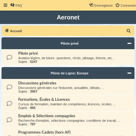
FAQ
S’enregistrer
Connexio
Aeronet
R
Accueil
e
Pilote privé
c
h
Pilote privé
Aviation légère, de loisirs: questions, récits, pilotage, théorie, etc...
e
Sujets :
5247
r
Pilote de Ligne: Europe
c
h
Discussions générales
Discussions générales sur l'industrie, actualités, débats, ...
e
Sujets :
3957
r
Formations, Écoles & Licences
Cursus de formation, maintien de compétence, licences, écoles, ...
Sujets :
965
Emplois & Sélections compagnies
Recherche d'emplois, sélections compagnies, conditions de travail, ...
Sujets :
787
Programmes Cadets (hors AF)