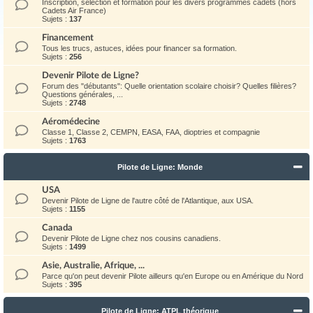
Inscription, sélection et formation pour les divers programmes cadets (hors
Cadets Air France)
Sujets :
137
Financement
Tous les trucs, astuces, idées pour financer sa formation.
Sujets :
256
Devenir Pilote de Ligne?
Forum des "débutants": Quelle orientation scolaire choisir? Quelles filières?
Questions générales, ...
Sujets :
2748
Aéromédecine
Classe 1, Classe 2, CEMPN, EASA, FAA, dioptries et compagnie
Sujets :
1763
Pilote de Ligne: Monde
USA
Devenir Pilote de Ligne de l'autre côté de l'Atlantique, aux USA.
Sujets :
1155
Canada
Devenir Pilote de Ligne chez nos cousins canadiens.
Sujets :
1499
Asie, Australie, Afrique, ...
Parce qu'on peut devenir Pilote ailleurs qu'en Europe ou en Amérique du Nord
Sujets :
395
Pilote de Ligne: ATPL théorique