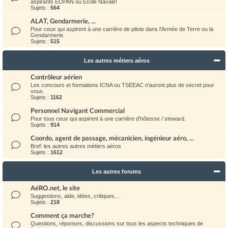
aspirants EOPAN ou Ecole Navale!
Sujets :
564
ALAT, Gendarmerie, ...
Pour ceux qui aspirent à une carrière de pilote dans l'Armée de Terre ou la
Gendarmerie.
Sujets :
515
Les autres métiers aéros
Contrôleur aérien
Les concours et formations ICNA ou TSEEAC n'auront plus de secret pour
vous.
Sujets :
1162
Personnel Navigant Commercial
Pour tous ceux qui aspirent à une carrière d'hôtesse / steward.
Sujets :
914
Coordo, agent de passage, mécanicien, ingénieur aéro, ...
Bref: les autres autres métiers aéros
Sujets :
1612
Les autres forums
AéRO.net, le site
Suggestions, aide, idées, critiques...
Sujets :
218
Comment ça marche?
Questions, réponses, discussions sur tous les aspects techniques de