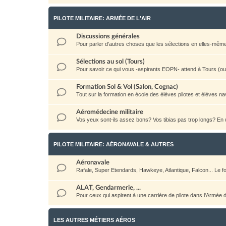
PILOTE MILITAIRE: ARMÉE DE L'AIR
Discussions générales
Pour parler d'autres choses que les sélections en elles-même: la 
Sélections au sol (Tours)
Pour savoir ce qui vous -aspirants EOPN- attend à Tours (ou a
Formation Sol & Vol (Salon, Cognac)
Tout sur la formation en école des élèves pilotes et élèves na
Aéromédecine militaire
Vos yeux sont-ils assez bons? Vos tibias pas trop longs? E
PILOTE MILITAIRE: AÉRONAVALE & AUTRES
Aéronavale
Rafale, Super Etendards, Hawkeye, Atlantique, Falcon... Le
ALAT, Gendarmerie, ...
Pour ceux qui aspirent à une carrière de pilote dans l'Armée
LES AUTRES MÉTIERS AÉROS