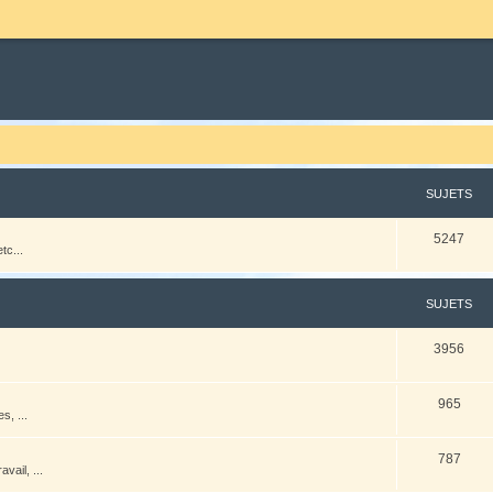
SUJETS
5247
tc...
SUJETS
3956
965
s, ...
787
vail, ...