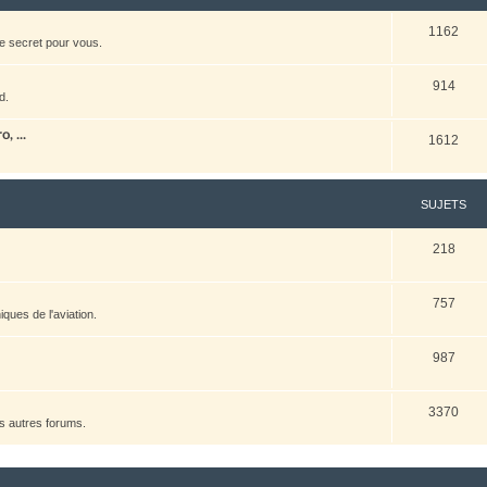
1162
e secret pour vous.
914
d.
, ...
1612
SUJETS
218
757
ques de l'aviation.
987
3370
es autres forums.