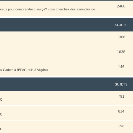
2466
heveux pour comprendre ci ou ça? vous cherchez des exemples de
SUJETS
1308
1038
146
es Cadets à l'EPAG puis à Vilgénis.
SUJETS
791
AC.
814
AC.
198
AC.