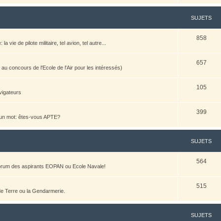
SUJETS
858
vie de pilote militaire, tel avion, tel autre...
657
u concours de l'Ecole de l'Air pour les intéressés)
105
vigateurs
399
n un mot: êtes-vous APTE?
SUJETS
564
 forum des aspirants EOPAN ou Ecole Navale!
515
 de Terre ou la Gendarmerie.
SUJETS