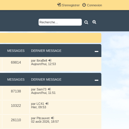
S’enregistrer
Connexion
Rechercher
Recherche avancé
MESSAGES
DERNIER MESSAGE
V
par
IbraBell
69814
o
Aujourd’hui, 12:53
i
r
l
e
MESSAGES
DERNIER MESSAGE
d
e
r
V
par
Sam73
87138
n
o
Aujourd’hui, 11:51
i
i
e
r
r
l
V
par
LC41
m
10322
e
o
Hier, 09:53
e
d
i
s
e
r
s
r
l
V
par
Pitcauvet
a
26110
n
e
o
02 août 2026, 18:57
g
i
d
i
e
e
e
r