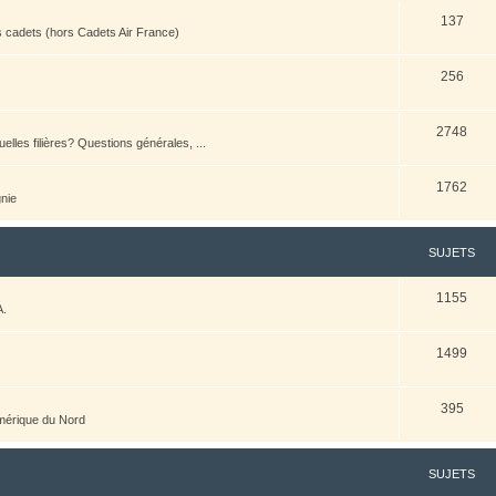
137
es cadets (hors Cadets Air France)
256
2748
elles filières? Questions générales, ...
1762
nie
SUJETS
1155
A.
1499
395
Amérique du Nord
SUJETS