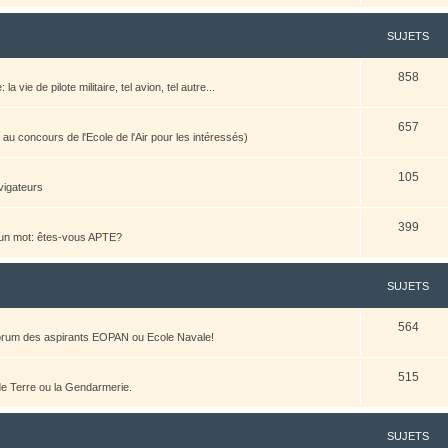
SUJETS
858
vie de pilote militaire, tel avion, tel autre...
657
u concours de l'Ecole de l'Air pour les intéressés)
105
vigateurs
399
n un mot: êtes-vous APTE?
SUJETS
564
 forum des aspirants EOPAN ou Ecole Navale!
515
 de Terre ou la Gendarmerie.
SUJETS