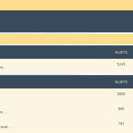
SUJETS
5245
tc...
SUJETS
3956
965
s, ...
787
vail, ...