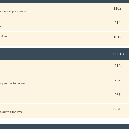
1162
e secret pour vous.
914
d.
, ...
1612
SUJETS
218
757
ques de l'aviation.
987
3370
es autres forums.