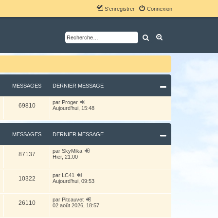
S’enregistrer
Connexion
Rechercher
Recherche avancé
MESSAGES
DERNIER MESSAGE
V
par
Proger
69810
o
Aujourd’hui, 15:48
i
r
l
e
MESSAGES
DERNIER MESSAGE
d
e
r
V
par
SkyMika
87137
n
o
Hier, 21:00
i
i
e
r
r
l
V
par
LC41
m
10322
e
o
Aujourd’hui, 09:53
e
d
i
s
e
r
s
r
l
V
par
Pitcauvet
a
26110
n
e
o
02 août 2026, 18:57
g
i
d
i
e
e
e
r