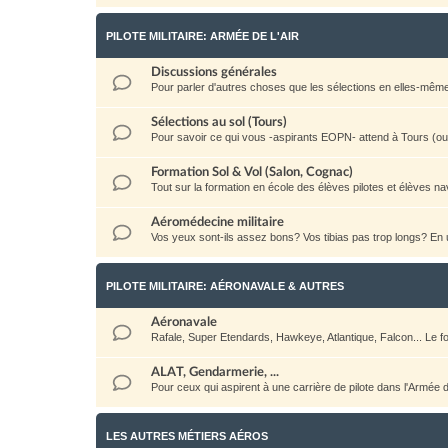
PILOTE MILITAIRE: ARMÉE DE L'AIR
Discussions générales
Pour parler d'autres choses que les sélections en elles-même: la 
Sélections au sol (Tours)
Pour savoir ce qui vous -aspirants EOPN- attend à Tours (ou a
Formation Sol & Vol (Salon, Cognac)
Tout sur la formation en école des élèves pilotes et élèves na
Aéromédecine militaire
Vos yeux sont-ils assez bons? Vos tibias pas trop longs? E
PILOTE MILITAIRE: AÉRONAVALE & AUTRES
Aéronavale
Rafale, Super Etendards, Hawkeye, Atlantique, Falcon... Le
ALAT, Gendarmerie, ...
Pour ceux qui aspirent à une carrière de pilote dans l'Armée
LES AUTRES MÉTIERS AÉROS