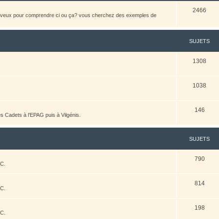
2466
heveux pour comprendre ci ou ça? vous cherchez des exemples de
SUJETS
1308
1038
146
es Cadets à l'EPAG puis à Vilgénis.
SUJETS
790
AC.
814
AC.
198
AC.