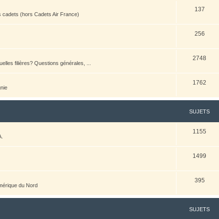
137
es cadets (hors Cadets Air France)
256
2748
elles filières? Questions générales, ...
1762
nie
SUJETS
1155
A.
1499
395
Amérique du Nord
SUJETS