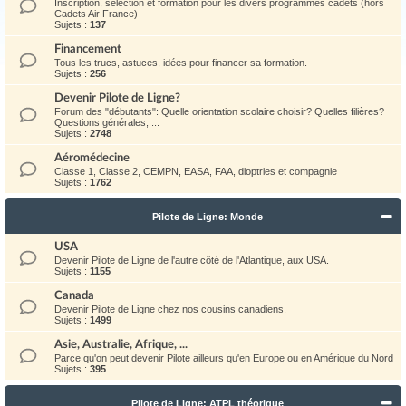
Inscription, sélection et formation pour les divers programmes cadets (hors
Cadets Air France)
Sujets :
137
Financement
Tous les trucs, astuces, idées pour financer sa formation.
Sujets :
256
Devenir Pilote de Ligne?
Forum des "débutants": Quelle orientation scolaire choisir? Quelles filières?
Questions générales, ...
Sujets :
2748
Aéromédecine
Classe 1, Classe 2, CEMPN, EASA, FAA, dioptries et compagnie
Sujets :
1762
Pilote de Ligne: Monde
USA
Devenir Pilote de Ligne de l'autre côté de l'Atlantique, aux USA.
Sujets :
1155
Canada
Devenir Pilote de Ligne chez nos cousins canadiens.
Sujets :
1499
Asie, Australie, Afrique, ...
Parce qu'on peut devenir Pilote ailleurs qu'en Europe ou en Amérique du Nord
Sujets :
395
Pilote de Ligne: ATPL théorique