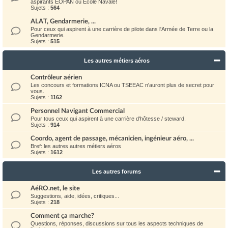
aspirants EOPAN ou Ecole Navale!
Sujets :
564
ALAT, Gendarmerie, ...
Pour ceux qui aspirent à une carrière de pilote dans l'Armée de Terre ou la
Gendarmerie.
Sujets :
515
Les autres métiers aéros
Contrôleur aérien
Les concours et formations ICNA ou TSEEAC n'auront plus de secret pour
vous.
Sujets :
1162
Personnel Navigant Commercial
Pour tous ceux qui aspirent à une carrière d'hôtesse / steward.
Sujets :
914
Coordo, agent de passage, mécanicien, ingénieur aéro, ...
Bref: les autres autres métiers aéros
Sujets :
1612
Les autres forums
AéRO.net, le site
Suggestions, aide, idées, critiques...
Sujets :
218
Comment ça marche?
Questions, réponses, discussions sur tous les aspects techniques de