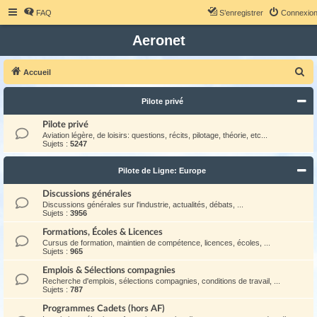
FAQ
S’enregistrer
Connexio
Aeronet
R
Accueil
e
Pilote privé
c
h
Pilote privé
Aviation légère, de loisirs: questions, récits, pilotage, théorie, etc...
e
Sujets :
5247
r
Pilote de Ligne: Europe
c
h
Discussions générales
Discussions générales sur l'industrie, actualités, débats, ...
e
Sujets :
3956
r
Formations, Écoles & Licences
Cursus de formation, maintien de compétence, licences, écoles, ...
Sujets :
965
Emplois & Sélections compagnies
Recherche d'emplois, sélections compagnies, conditions de travail, ...
Sujets :
787
Programmes Cadets (hors AF)