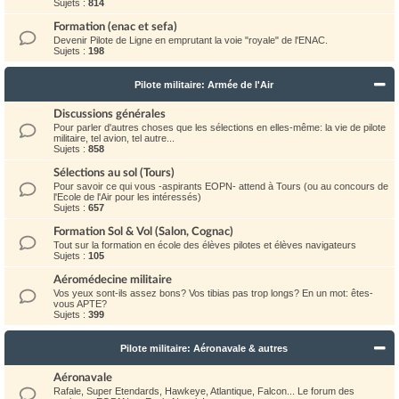
Sujets :
814
Formation (enac et sefa)
Devenir Pilote de Ligne en emprutant la voie "royale" de l'ENAC.
Sujets :
198
Pilote militaire: Armée de l'Air
Discussions générales
Pour parler d'autres choses que les sélections en elles-même: la vie de pilote
militaire, tel avion, tel autre...
Sujets :
858
Sélections au sol (Tours)
Pour savoir ce qui vous -aspirants EOPN- attend à Tours (ou au concours de
l'Ecole de l'Air pour les intéressés)
Sujets :
657
Formation Sol & Vol (Salon, Cognac)
Tout sur la formation en école des élèves pilotes et élèves navigateurs
Sujets :
105
Aéromédecine militaire
Vos yeux sont-ils assez bons? Vos tibias pas trop longs? En un mot: êtes-
vous APTE?
Sujets :
399
Pilote militaire: Aéronavale & autres
Aéronavale
Rafale, Super Etendards, Hawkeye, Atlantique, Falcon... Le forum des