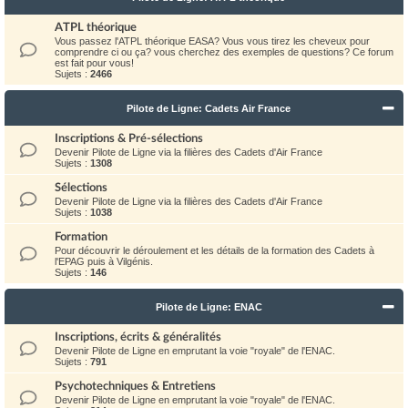
ATPL théorique
Vous passez l'ATPL théorique EASA? Vous vous tirez les cheveux pour
comprendre ci ou ça? vous cherchez des exemples de questions? Ce forum
est fait pour vous!
Sujets :
2466
Pilote de Ligne: Cadets Air France
Inscriptions & Pré-sélections
Devenir Pilote de Ligne via la filières des Cadets d'Air France
Sujets :
1308
Sélections
Devenir Pilote de Ligne via la filières des Cadets d'Air France
Sujets :
1038
Formation
Pour découvrir le déroulement et les détails de la formation des Cadets à
l'EPAG puis à Vilgénis.
Sujets :
146
Pilote de Ligne: ENAC
Inscriptions, écrits & généralités
Devenir Pilote de Ligne en emprutant la voie "royale" de l'ENAC.
Sujets :
791
Psychotechniques & Entretiens
Devenir Pilote de Ligne en emprutant la voie "royale" de l'ENAC.