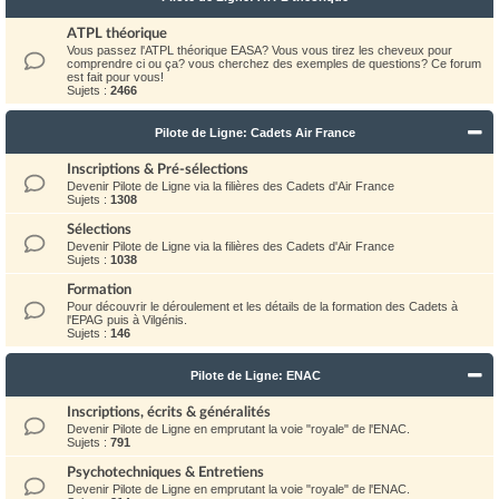
ATPL théorique
Vous passez l'ATPL théorique EASA? Vous vous tirez les cheveux pour
comprendre ci ou ça? vous cherchez des exemples de questions? Ce forum
est fait pour vous!
Sujets :
2466
Pilote de Ligne: Cadets Air France
Inscriptions & Pré-sélections
Devenir Pilote de Ligne via la filières des Cadets d'Air France
Sujets :
1308
Sélections
Devenir Pilote de Ligne via la filières des Cadets d'Air France
Sujets :
1038
Formation
Pour découvrir le déroulement et les détails de la formation des Cadets à
l'EPAG puis à Vilgénis.
Sujets :
146
Pilote de Ligne: ENAC
Inscriptions, écrits & généralités
Devenir Pilote de Ligne en emprutant la voie "royale" de l'ENAC.
Sujets :
791
Psychotechniques & Entretiens
Devenir Pilote de Ligne en emprutant la voie "royale" de l'ENAC.