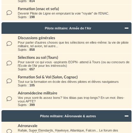
Sujets :
814
Formation (enac et sefa)
Devenir Pilote de Ligne en emprutant la voie "royale" de l'ENAC.
Sujets :
198
Pilote militaire: Armée de l'Air
Discussions générales
Pour parler d'autres choses que les sélections en elles-même: la vie de pilote
militaire, tel avion, tel autre...
Sujets :
858
Sélections au sol (Tours)
Pour savoir ce qui vous -aspirants EOPN- attend à Tours (ou au concours de
l'Ecole de l'Air pour les intéressés)
Sujets :
657
Formation Sol & Vol (Salon, Cognac)
Tout sur la formation en école des élèves pilotes et élèves navigateurs
Sujets :
105
Aéromédecine militaire
Vos yeux sont-ils assez bons? Vos tibias pas trop longs? En un mot: êtes-
vous APTE?
Sujets :
399
Pilote militaire: Aéronavale & autres
Aéronavale
Rafale, Super Etendards, Hawkeye, Atlantique, Falcon... Le forum des