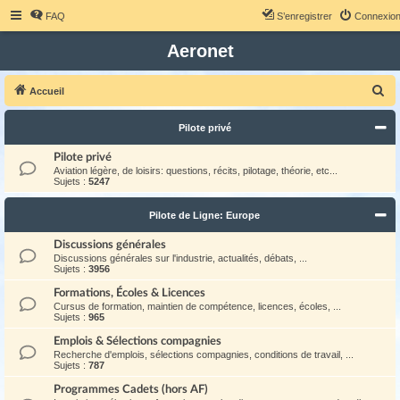
FAQ
S’enregistrer
Connexio
Aeronet
R
Accueil
e
Pilote privé
c
h
Pilote privé
Aviation légère, de loisirs: questions, récits, pilotage, théorie, etc...
e
Sujets :
5247
r
Pilote de Ligne: Europe
c
h
Discussions générales
Discussions générales sur l'industrie, actualités, débats, ...
e
Sujets :
3956
r
Formations, Écoles & Licences
Cursus de formation, maintien de compétence, licences, écoles, ...
Sujets :
965
Emplois & Sélections compagnies
Recherche d'emplois, sélections compagnies, conditions de travail, ...
Sujets :
787
Programmes Cadets (hors AF)