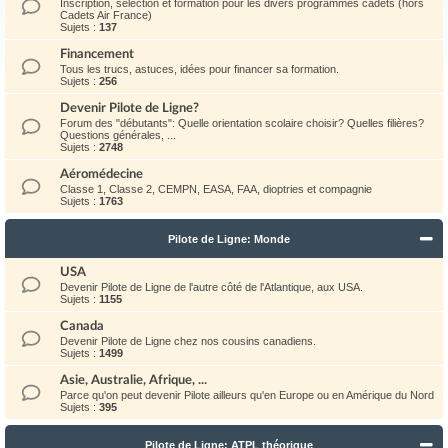
Inscription, sélection et formation pour les divers programmes cadets (hors
Cadets Air France)
Sujets :
137
Financement
Tous les trucs, astuces, idées pour financer sa formation.
Sujets :
256
Devenir Pilote de Ligne?
Forum des "débutants": Quelle orientation scolaire choisir? Quelles filières?
Questions générales, ...
Sujets :
2748
Aéromédecine
Classe 1, Classe 2, CEMPN, EASA, FAA, dioptries et compagnie
Sujets :
1763
Pilote de Ligne: Monde
USA
Devenir Pilote de Ligne de l'autre côté de l'Atlantique, aux USA.
Sujets :
1155
Canada
Devenir Pilote de Ligne chez nos cousins canadiens.
Sujets :
1499
Asie, Australie, Afrique, ...
Parce qu'on peut devenir Pilote ailleurs qu'en Europe ou en Amérique du Nord
Sujets :
395
Pilote de Ligne: ATPL théorique