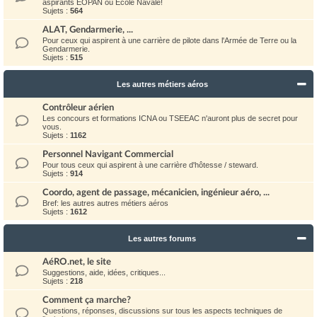
aspirants EOPAN ou Ecole Navale!
Sujets :
564
ALAT, Gendarmerie, ...
Pour ceux qui aspirent à une carrière de pilote dans l'Armée de Terre ou la
Gendarmerie.
Sujets :
515
Les autres métiers aéros
Contrôleur aérien
Les concours et formations ICNA ou TSEEAC n'auront plus de secret pour
vous.
Sujets :
1162
Personnel Navigant Commercial
Pour tous ceux qui aspirent à une carrière d'hôtesse / steward.
Sujets :
914
Coordo, agent de passage, mécanicien, ingénieur aéro, ...
Bref: les autres autres métiers aéros
Sujets :
1612
Les autres forums
AéRO.net, le site
Suggestions, aide, idées, critiques...
Sujets :
218
Comment ça marche?
Questions, réponses, discussions sur tous les aspects techniques de