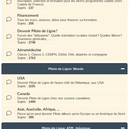
Inscription, sélection et formation pour les divers programmes cadets (hors
Cadets Air France)
Sujets :
137
Financement
Tous les trucs, astuces, idées pour financer sa formation.
Sujets :
256
Devenir Pilote de Ligne?
Forum des "débutants": Quelle orientation scolaire choisir? Quelles filières?
Questions générales, ...
Sujets :
2748
Aéromédecine
Classe 1, Classe 2, CEMPN, EASA, FAA, dioptries et compagnie
Sujets :
1763
Pilote de Ligne: Monde
USA
Devenir Pilote de Ligne de l'autre côté de l'Atlantique, aux USA.
Sujets :
1155
Canada
Devenir Pilote de Ligne chez nos cousins canadiens.
Sujets :
1499
Asie, Australie, Afrique, ...
Parce qu'on peut devenir Pilote ailleurs qu'en Europe ou en Amérique du Nord
Sujets :
395
Pilote de Ligne: ATPL théorique