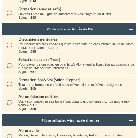
Sujets :
814
Formation (enac et sefa)
Devenir Pilote de Ligne en emprutant la voie "royale" de l'ENAC.
Sujets :
198
Pilote militaire: Armée de l'Air
Discussions générales
Pour parler d'autres choses que les sélections en elles-même: la vie de pilote
militaire, tel avion, tel autre...
Sujets :
858
Sélections au sol (Tours)
Pour savoir ce qui vous -aspirants EOPN- attend à Tours (ou au concours de
l'Ecole de l'Air pour les intéressés)
Sujets :
657
Formation Sol & Vol (Salon, Cognac)
Tout sur la formation en école des élèves pilotes et élèves navigateurs
Sujets :
105
Aéromédecine militaire
Vos yeux sont-ils assez bons? Vos tibias pas trop longs? En un mot: êtes-
vous APTE?
Sujets :
399
Pilote militaire: Aéronavale & autres
Aéronavale
Rafale, Super Etendards, Hawkeye, Atlantique, Falcon... Le forum des