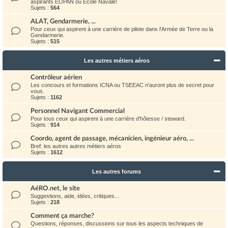
aspirants EOPAN ou Ecole Navale!
Sujets :
564
ALAT, Gendarmerie, ...
Pour ceux qui aspirent à une carrière de pilote dans l'Armée de Terre ou la
Gendarmerie.
Sujets :
515
Les autres métiers aéros
Contrôleur aérien
Les concours et formations ICNA ou TSEEAC n'auront plus de secret pour
vous.
Sujets :
1162
Personnel Navigant Commercial
Pour tous ceux qui aspirent à une carrière d'hôtesse / steward.
Sujets :
914
Coordo, agent de passage, mécanicien, ingénieur aéro, ...
Bref: les autres autres métiers aéros
Sujets :
1612
Les autres forums
AéRO.net, le site
Suggestions, aide, idées, critiques...
Sujets :
218
Comment ça marche?
Questions, réponses, discussions sur tous les aspects techniques de