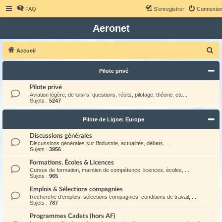
FAQ
S’enregistrer
Connexio
Aeronet
R
Accueil
e
Pilote privé
c
h
Pilote privé
Aviation légère, de loisirs: questions, récits, pilotage, théorie, etc...
e
Sujets :
5247
r
Pilote de Ligne: Europe
c
h
Discussions générales
Discussions générales sur l'industrie, actualités, débats, ...
e
Sujets :
3956
r
Formations, Écoles & Licences
Cursus de formation, maintien de compétence, licences, écoles, ...
Sujets :
965
Emplois & Sélections compagnies
Recherche d'emplois, sélections compagnies, conditions de travail, ...
Sujets :
787
Programmes Cadets (hors AF)