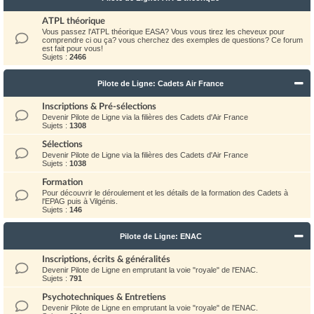
ATPL théorique
Vous passez l'ATPL théorique EASA? Vous vous tirez les cheveux pour
comprendre ci ou ça? vous cherchez des exemples de questions? Ce forum
est fait pour vous!
Sujets :
2466
Pilote de Ligne: Cadets Air France
Inscriptions & Pré-sélections
Devenir Pilote de Ligne via la filières des Cadets d'Air France
Sujets :
1308
Sélections
Devenir Pilote de Ligne via la filières des Cadets d'Air France
Sujets :
1038
Formation
Pour découvrir le déroulement et les détails de la formation des Cadets à
l'EPAG puis à Vilgénis.
Sujets :
146
Pilote de Ligne: ENAC
Inscriptions, écrits & généralités
Devenir Pilote de Ligne en emprutant la voie "royale" de l'ENAC.
Sujets :
791
Psychotechniques & Entretiens
Devenir Pilote de Ligne en emprutant la voie "royale" de l'ENAC.