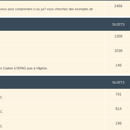
2466
heveux pour comprendre ci ou ça? vous cherchez des exemples de
SUJETS
1308
1038
146
es Cadets à l'EPAG puis à Vilgénis.
SUJETS
791
AC.
814
AC.
198
AC.