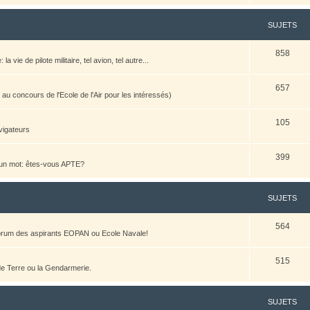
SUJETS
858
vie de pilote militaire, tel avion, tel autre...
657
u concours de l'Ecole de l'Air pour les intéressés)
105
vigateurs
399
n un mot: êtes-vous APTE?
SUJETS
564
 forum des aspirants EOPAN ou Ecole Navale!
515
 de Terre ou la Gendarmerie.
SUJETS