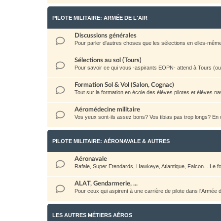
PILOTE MILITAIRE: ARMÉE DE L'AIR
Discussions générales
Pour parler d'autres choses que les sélections en elles-même: la 
Sélections au sol (Tours)
Pour savoir ce qui vous -aspirants EOPN- attend à Tours (ou a
Formation Sol & Vol (Salon, Cognac)
Tout sur la formation en école des élèves pilotes et élèves na
Aéromédecine militaire
Vos yeux sont-ils assez bons? Vos tibias pas trop longs? E
PILOTE MILITAIRE: AÉRONAVALE & AUTRES
Aéronavale
Rafale, Super Etendards, Hawkeye, Atlantique, Falcon... Le
ALAT, Gendarmerie, ...
Pour ceux qui aspirent à une carrière de pilote dans l'Armée
LES AUTRES MÉTIERS AÉROS