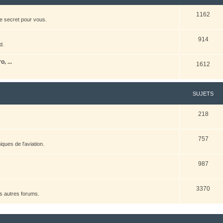
1162
e secret pour vous.
914
d.
, ...
1612
SUJETS
218
757
ques de l'aviation.
987
3370
es autres forums.