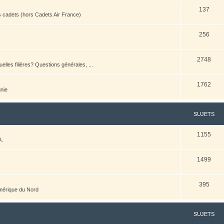
137
es cadets (hors Cadets Air France)
256
2748
elles filières? Questions générales, ...
1762
nie
SUJETS
1155
A.
1499
395
Amérique du Nord
SUJETS