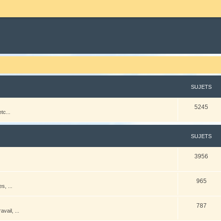
SUJETS
5245
tc...
SUJETS
3956
965
s, ...
787
vail, ...